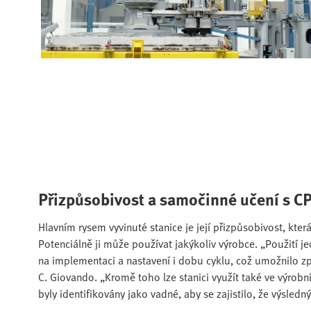
Přizpůsobivost a samočinné učení s C
Hlavním rysem vyvinuté stanice je její přizpůsobivost, kte
Potenciálně ji může používat jakýkoliv výrobce. „Použití j
na implementaci a nastavení i dobu cyklu, což umožnilo z
C. Giovando. „Kromě toho lze stanici využít také ve výrob
byly identifikovány jako vadné, aby se zajistilo, že výsled