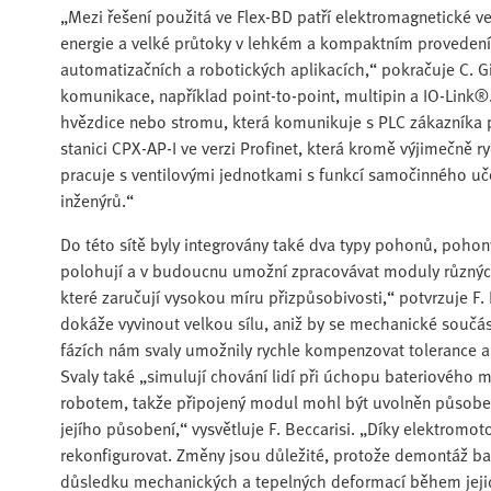
„Mezi řešení použitá ve Flex-BD patří elektromagnetické ven
energie a velké průtoky v lehkém a kompaktním provedení,
automatizačních a robotických aplikacích,“ pokračuje C. G
komunikace, například point-to-point, multipin a IO-Link®
hvězdice nebo stromu, která komunikuje s PLC zákazníka 
stanici CPX-AP-I ve verzi Profinet, která kromě výjimečn
pracuje s ventilovými jednotkami s funkcí samočinného uče
inženýrů.“
Do této sítě byly integrovány také dva typy pohonů, poh
polohují a v budoucnu umožní zpracovávat moduly různých v
které zaručují vysokou míru přizpůsobivosti,“ potvrzuje F.
dokáže vyvinout velkou sílu, aniž by se mechanické součás
fázích nám svaly umožnily rychle kompenzovat tolerance a v
Svaly také „simulují chování lidí při úchopu bateriového 
robotem, takže připojený modul mohl být uvolněn působen
jejího působení,“ vysvětluje F. Beccarisi. „Díky elektrom
rekonfigurovat. Změny jsou důležité, protože demontáž b
důsledku mechanických a tepelných deformací během jejic