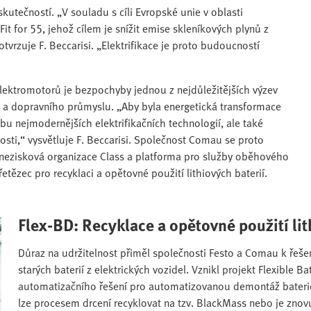
kutečností. „V souladu s cíli Evropské unie v oblasti
Fit for 55, jehož cílem je snížit emise skleníkových plynů z
rzuje F. Beccarisi. „Elektrifikace je proto budoucností
 elektromotorů je bezpochyby jednou z nejdůležitějších výzev
 a dopravního průmyslu. „Aby byla energetická transformace
obu nejmodernějších elektrifikačních technologií, ale také
nosti,“ vysvětluje F. Beccarisi. Společnost Comau se proto
e nezisková organizace Class a platforma pro služby oběhového
etězec pro recyklaci a opětovné použití lithiových baterií.
Flex-BD: Recyklace a opětovné použití lit
Důraz na udržitelnost přiměl společnosti Festo a Comau k řeše
starých baterií z elektrických vozidel. Vznikl projekt Flexible B
automatizačního řešení pro automatizovanou demontáž baterio
lze procesem drcení recyklovat na tzv. BlackMass nebo je znovu