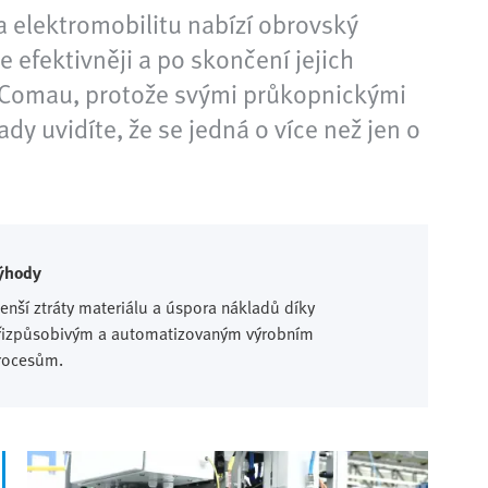
a elektromobilitu nabízí obrovský
je efektivněji a po skončení jejich
 a Comau, protože svými průkopnickými
dy uvidíte, že se jedná o více než jen o
ýhody
enší ztráty materiálu a úspora nákladů díky
řizpůsobivým a automatizovaným výrobním
rocesům.