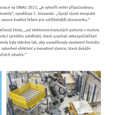
novace na SMAU 2023, „je vytvořit velmi přizpůsobivou
omobily“, vysvětluje C. Giovando. „Spojil různé evropské
 vysoce kvalitní řešení pro udržitelnější ekonomiku.“
olečnosti Festo, „od elektromechanických pohonů s motory
unkcí rychlého odvětrání, které uzavírají nebezpečnéčásti
nenty byly vybrány tak, aby usnadňovaly nastavení formátu
ytvoření efektivní a inovativní stanice, která dokáže
učních zásahů.“