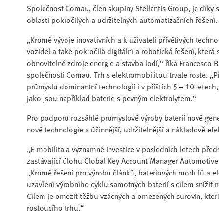
Společnost Comau, člen skupiny Stellantis Group, je díky
oblasti pokročilých a udržitelných automatizačních řešení.
„Kromě vývoje inovativních a k uživateli přívětivých techn
vozidel a také pokročilá digitální a robotická řešení, která 
obnovitelné zdroje energie a stavba lodí,“ říká Francesco B
společnosti Comau. Trh s elektromobilitou trvale roste. „
průmyslu dominantní technologií i v příštích 5 – 10 letech
jako jsou například baterie s pevným elektrolytem.“
Pro podporu rozsáhlé průmyslové výroby baterií nové gene
nové technologie a účinnější, udržitelnější a nákladově efe
„E-mobilita a významné investice v posledních letech před
zastávající úlohu Global Key Account Manager Automotive &
„Kromě řešení pro výrobu článků, bateriových modulů a e
uzavření výrobního cyklu samotných baterií s cílem sníži
Cílem je omezit těžbu vzácných a omezených surovin, kter
rostoucího trhu.“