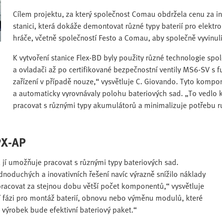
Cílem projektu, za který společnost Comau obdržela cenu za i
stanici, která dokáže demontovat různé typy baterií pro elektr
hráče, včetně společností Festo a Comau, aby společně vyvinuli
K vytvoření stanice Flex-BD byly použity různé technologie sp
a ovladači až po certifikované bezpečnostní ventily MS6-SV s f
zařízení v případě nouze,“ vysvětluje C. Giovando. Tyto kompo
a automaticky vyrovnávaly polohu bateriových sad. „To vedlo k v
pracovat s různými typy akumulátorů a minimalizuje potřebu r
PX-AP
rá jí umožňuje pracovat s různými typy bateriových sad.
ednoduchých a inovativních řešení navíc výrazně snížilo náklady
pracovat za stejnou dobu větší počet komponentů,“ vysvětluje
ní fázi pro montáž baterií, obnovu nebo výměnu modulů, které
ný výrobek bude efektivní bateriový paket.“