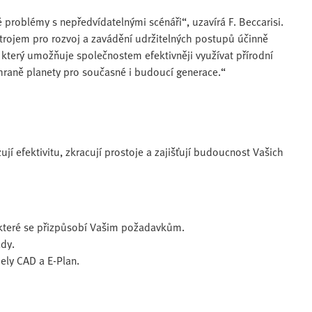
é problémy s nepředvídatelnými scénáři“, uzavírá F. Beccarisi.
trojem pro rozvoj a zavádění udržitelných postupů účinně
, který umožňuje společnostem efektivněji využívat přírodní
chraně planety pro současné i budoucí generace.“
ují efektivitu, zkracují prostoje a zajišťují budoucnost Vašich
 které se přizpůsobí Vašim požadavkům.
ady.
ely CAD a E-Plan.