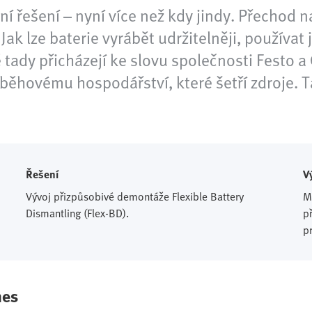
í řešení – nyní více než kdy jindy. Přechod n
 Jak lze baterie vyrábět udržitelněji, používat 
ě tady přicházejí ke slovu společnosti Festo
běhovému hospodářství, které šetří zdroje. Ta
Řešení
V
Vývoj přizpůsobivé demontáže Flexible Battery
M
Dismantling (Flex-BD).
p
p
nes