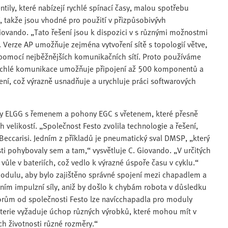
tily, které nabízejí rychlé spínací časy, malou spotřebu
 takže jsou vhodné pro použití v přizpůsobivývh
iovando. „Tato řešení jsou k dispozici v s různými možnostmi
. Verze AP umožňuje zejména vytvoření sítě s topologií větve,
pomocí nejběžnějších komunikačních sítí. Proto používáme
ě rychlé komunikace umožňuje připojení až 500 komponentů a
ní, což výrazně usnadňuje a urychluje práci softwarových
ony ELGG s řemenem a pohony EGC s vřetenem, které přesně
elikostí. „Společnost Festo zvolila technologie a řešení,
 Beccarisi. Jedním z příkladů je pneumatický sval DMSP, „který
ti pohybovaly sem a tam,“ vysvětluje C. Giovando. „V určitých
ůle v bateriích, což vedlo k výrazné úspoře času v cyklu.“
modulu, aby bylo zajištěno správné spojení mezi chapadlem a
ím impulzní síly, aniž by došlo k chybám robota v důsledku
otorům od společnosti Festo lze navícchapadla pro moduly
aterie vyžaduje úchop různých výrobků, které mohou mít v
h životnosti různé rozměry.“