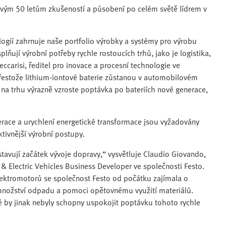
 svým 50 letům zkušeností a působení po celém světě lídrem v
ologií zahrnuje naše portfolio výrobky a systémy pro výrobu
splňují výrobní potřeby rychle rostoucích trhů, jako je logistika,
eccarisi, ředitel pro inovace a procesní technologie ve
Přestože lithium-iontové baterie zůstanou v automobilovém
, na trhu výrazně vzroste poptávka po bateriích nové generace,
race a urychlení energetické transformace jsou vyžadovány
ktivnější výrobní postupy.
stavují začátek vývoje dopravy,“ vysvětluje Claudio Giovando,
 Electric Vehicles Business Developer ve společnosti Festo.
lektromotorů se společnost Festo od počátku zajímala o
t množství odpadu a pomoci opětovnému využití materiálů.
é by jinak nebyly schopny uspokojit poptávku tohoto rychle