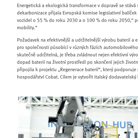
Energetická a ekologická transformace v dopravě se stává s
dekarbonizace přijala Evropská komise legislativní balíček 
vozidel o 55 % do roku 2030 a o 100 % do roku 2050,“ potv
mobility.“
Požadavek na efektivnější a udržitelnější výrobu baterií a
pro společnosti působící v různých fázích automobilového
skutečně udržitelná, je třeba zvládnout nejen efektivní výr
dopad baterií na životní prostředí po skončení jejich život
připojila k projektu „Regenerace baterií“, který podporuj
hospodářství Cobat. Cílem je vytvořit italský dodavatelský ř