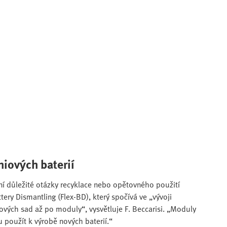
hiových baterií
ní důležité otázky recyklace nebo opětovného použití
attery Dismantling (Flex-BD), který spočívá ve „vývoji
vých sad až po moduly“, vysvětluje F. Beccarisi. „Moduly
 použít k výrobě nových baterií.“