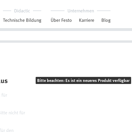
Didactic
Unternehmen
Technische Bildung
Über Festo
Karriere
Blog
lus
Bitte beachten: Es ist ein neueres Produkt verfügbar
 für
tte nicht für
für den