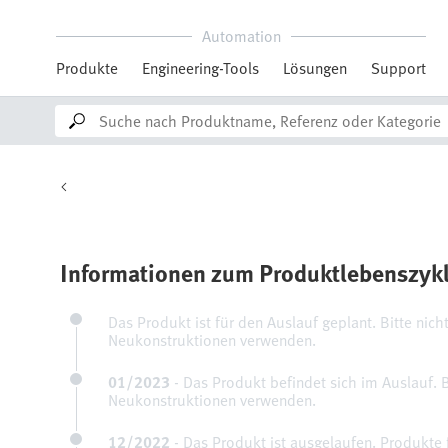
Automation
Produkte
Engineering-Tools
Lösungen
Support
Informationen zum Produktlebenszyk
Das Produkt ist für den Auslauf geplant. Bitte nicht
Neukonstruktionen verwenden.
01/2023
-
Das Produkt befindet sich im Auslauf. Bi
Neukonstruktionen verwenden.
12/2022
-
Das Produkt ist ausgelaufen. Produkte 