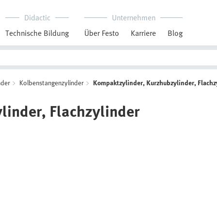
Didactic
Unternehmen
Technische Bildung
Über Festo
Karriere
Blog
nder
Kolbenstangenzylinder
Kompaktzylinder, Kurzhubzylinder, Flachz
inder, Flachzylinder