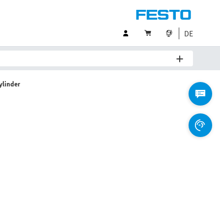
DE
ylinder