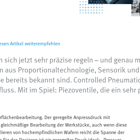
esen Artikel weiterempfehlen
sich jetzt sehr präzise regeln – und genau mi
n aus Proportionaltechnologie, Sensorik un
e bereits bekannt sind. Controlled Pneumati
ss. Mit im Spiel: Piezoventile, die ein sehr 
berflächenbearbeitung. Der geregelte Anpressdruck mit
t gleichmäßige Bearbeitung der Werkstücke, auch wenn diese
lieren von hochempfindlichen Wafern reicht die Spanne der
h für das Dosieren ist ein geregelter Druck ideal: „Pressure