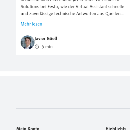
Solutions bei Festo, wie der Virtual Assistant schnelle
und zuverlässige technische Antworten aus Quellen
von Festo liefert. Er erläutert, wie dieser digitale Festo
Mehr lesen
Experte rund um die Uhr bei der Fehlerbehebung und
Produktsuche hilft. Für Ingenieure in der industriellen
Javier Güell
Automatisierung, die unter zunehmendem Druck
5 min
stehen, Probleme schnell zu lösen, Ausfallzeiten zu
vermeiden und den Produktionsbetrieb
aufrechtzuerhalten, kann dies ein echter
Gamechanger sein. Der Virtual Assistant hilft ihnen, im
Handumdrehen Lösungen zu finden.
Mein Konto
Highlights