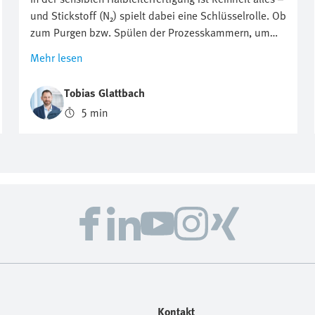
und Stickstoff (N₂) spielt dabei eine Schlüsselrolle. Ob
zum Purgen bzw. Spülen der Prozesskammern, um
diese vor Partikeln und sonstigen Verunreinigungen zu
Mehr lesen
schützen oder zum Schutz vor Oxidation: Die
Optimierung des Stickstoffverbrauchs ist
Tobias Glattbach
entscheidend. Aber wie lässt sich dieser Fluss
5 min
effizient, reproduzierbar und möglichst wirtschaftlich
regulieren?
Kontakt