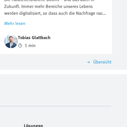
Zukunft. Immer mehr Bereiche unseres Lebens
werden digitalisiert, so dass auch die Nachfrage nach
Halbleitern wie Chips oder Chiplets permanent steigt.
Mehr lesen
Parallel dazu wächst der Preisdruck auf die
Produzenten. Im Video zeigen wir Ihnen, wie viel
Tobias Glattbach
Stickstoff Sie sparen können und welchen positiven
1 min
Einfluss Sie damit auf die Umwelt haben.
Übersicht
Lösungen