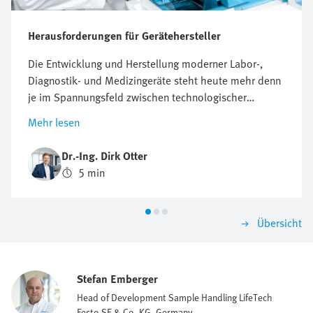
Herausforderungen für Gerätehersteller
Die Entwicklung und Herstellung moderner Labor-,
Diagnostik- und Medizingeräte steht heute mehr denn
je im Spannungsfeld zwischen technologischer
Innovation, regulatorischen Anforderungen und
Mehr lesen
wirtschaftlichem Druck. Der Anspruch an Präzision,
Zuverlässigkeit und Miniaturisierung wächst stetig,
Dr.-Ing. Dirk Otter
ebenso wie die Anforderungen an Dokumentation,
5 min
Sicherheit und die digitale Integration in bestehende
Systeme.
Übersicht
Stefan Emberger
Head of Development Sample Handling LifeTech
Festo SE & Co. KG, Germany