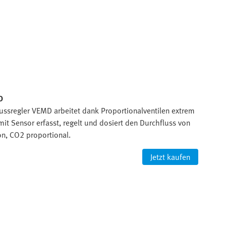
D
ssregler VEMD arbeitet dank Proportionalventilen extrem
k mit Sensor erfasst, regelt und dosiert den Durchfluss von
gon, CO2 proportional.
Jetzt kaufen