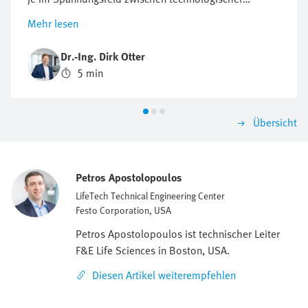
Innovation, regulatorischen Anforderungen und
Mehr lesen
wirtschaftlichem Druck. Der Anspruch an Präzision,
Zuverlässigkeit und Miniaturisierung wächst stetig,
Dr.-Ing. Dirk Otter
ebenso wie die Anforderungen an Dokumentation,
5 min
Sicherheit und die digitale Integration in bestehende
Systeme.
Übersicht
Petros Apostolopoulos
LifeTech Technical Engineering Center
Festo Corporation, USA
Petros Apostolopoulos ist technischer Leiter
F&E Life Sciences in Boston, USA.
Diesen Artikel weiterempfehlen