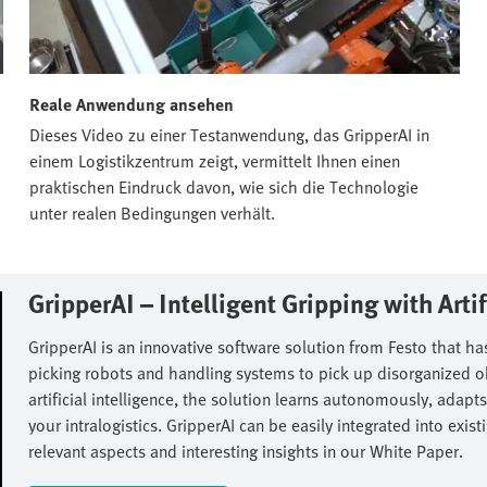
Reale Anwendung ansehen
Dieses Video zu einer Testanwendung, das GripperAI in
einem Logistikzentrum zeigt, vermittelt Ihnen einen
praktischen Eindruck davon, wie sich die Technologie
unter realen Bedingungen verhält.
GripperAI – Intelligent Gripping with Artifi
GripperAI is an innovative software solution from Festo that has
picking robots and handling systems to pick up disorganized obj
artificial intelligence, the solution learns autonomously, adapts
your intralogistics. GripperAI can be easily integrated into ex
relevant aspects and interesting insights in our White Paper.​