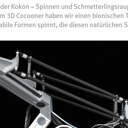
der Kokon – Spinnen und Schmetterlingsraup
em 3D Cocooner haben wir einen bionischen T
ile Formen spinnt, die diesen natürlichen S