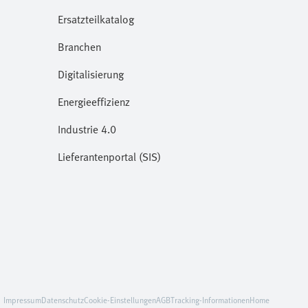
Ersatzteilkatalog
Branchen
Digitalisierung
Energieeffizienz
Industrie 4.0
Lieferantenportal (SIS)
Impressum
Datenschutz
Cookie-Einstellungen
AGB
Tracking-Informationen
Home