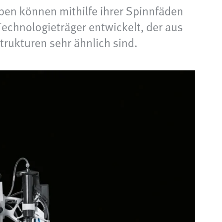
en können mithilfe ihrer Spinnfäden
echnologieträger entwickelt, der aus
trukturen sehr ähnlich sind.