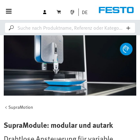
DE
SupraMotion
SupraModule: modular und autark
Drahtlose Ansteuerung für variable