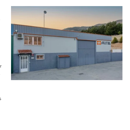
e
r
l
s