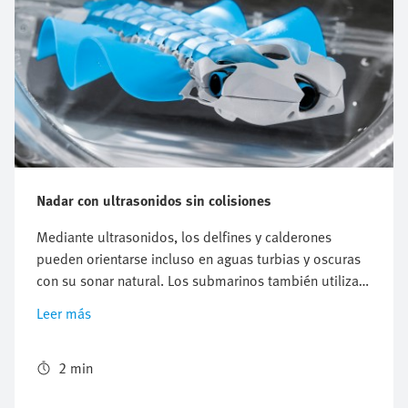
Nadar con ultrasonidos sin colisiones
Mediante ultrasonidos, los delfines y calderones
pueden orientarse incluso en aguas turbias y oscuras
con su sonar natural. Los submarinos también utilizan
la tecnología de ultrasonidos para la localización. Los
Leer más
sensores de ultrasonido pueden calcular la distancia,
incluso de materiales transparentes y bajo el agua.
BionicFinWave aprovecha estas propiedades: gracias a
2 min
los sensores ultrasónicos, el robot submarino biónico