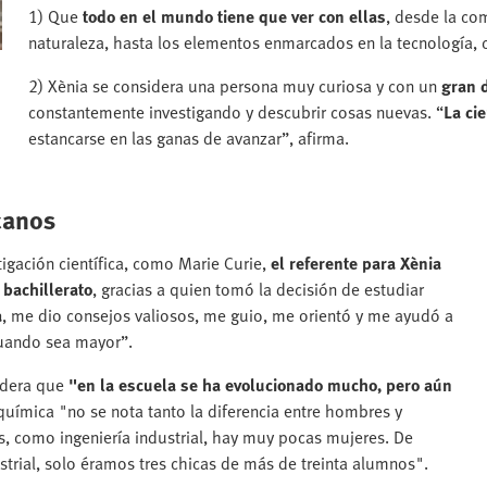
1) Que
todo en el mundo tiene que ver con ellas
, desde la co
naturaleza, hasta los elementos enmarcados en la tecnología, c
2) Xènia se considera una persona muy curiosa y con un
gran 
constantemente investigando y descubrir cosas nuevas. “
La ci
estancarse en las ganas de avanzar”, afirma.
canos
igación científica, como Marie Curie,
el referente para Xènia
bachillerato
, gracias a quien tomó la decisión de estudiar
a
, me dio consejos valiosos, me guio, me orientó y me ayudó a
cuando sea mayor”.
sidera que
"en la escuela se ha evolucionado mucho, pero aún
 química "no se nota tanto la diferencia entre hombres y
s, como ingeniería industrial, hay muy pocas mujeres. De
ustrial, solo éramos tres chicas de más de treinta alumnos".