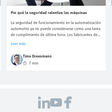
Por qué la seguridad ralentiza las máquinas
La seguridad de funcionamiento en la automatización
automotriz ya no puede considerarse como una tarea
de cumplimiento de última hora. Los fabricantes de
maquinaria necesitan un movimiento más seguro, un
Leer más
montaje más rápido y una mejor eficiencia energética
sin aumentar el esfuerzo de ingeniería ni ralentizar la
Timo Dreesmann
producción. Este artículo muestra cómo un enfoque
7 min
estructurado de seguridad ayuda a reducir la
complejidad, brindar soporte a las normas modernas
y desarrollar sistemas competitivos de movilidad
eléctrica y automotrices con mayor confianza.