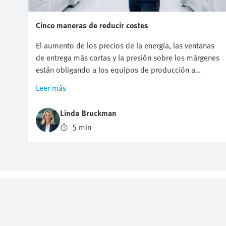
Cinco maneras de reducir costes
El aumento de los precios de la energía, las ventanas
de entrega más cortas y la presión sobre los márgenes
están obligando a los equipos de producción a
analizar más detenidamente sus operaciones. El
Leer más
desafío es claro: se deben reducir los costes sin
comprometer la producción, la fiabilidad o la
Linda Bruckman
flexibilidad. La tecnología de control de movimiento
5 min
desempeña un papel crucial en mantener ese
equilibrio. La decisión entre la automatización
neumática y el control de movimiento eléctrico tiene
una influencia directa en el consumo energético, el
esfuerzo de mantenimiento, el tiempo de puesta en
funcionamiento y los costes operativos a largo plazo.
Aquí tiene cinco prácticas maneras de reducir los
costes de producción y mejorar la eficiencia operativa