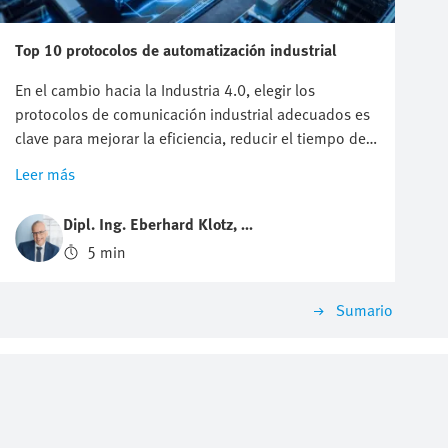
Top 10 protocolos de automatización industrial
En el cambio hacia la Industria 4.0, elegir los
protocolos de comunicación industrial adecuados es
clave para mejorar la eficiencia, reducir el tiempo de
inactividad y crear nuevo valor a partir de los datos.
Leer más
Más allá de las TI de oficina, el bus de campo y el
Ethernet Industrial constituyen la columna vertebral
Dipl. Ing. Eberhard Klotz, M
de los productos inteligentes, la IIoT y las fábricas
BA
5 min
conectadas. Este resumen muestra cómo su evolución
favorece la escalabilidad, la información en tiempo
real y la ventaja competitiva en el panorama actual de
Sumario
la automatización.