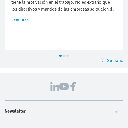
tiene la motivación en el trabajo. No es extraño que
los directivos y mandos de las empresas se quejen de
la falta de motivación de sus empleados, y cómo ello
Leer más
dificulta conseguir los objetivos deseados. Pero ¿qué
provoca que las personas no cumplan con las que se
supone que son sus responsabilidades laborales?
¿Por qué cuesta motivarlas? Mercè Sáez, consultora
de Festo nos ofrece las claves.
Sumario
Newsletter