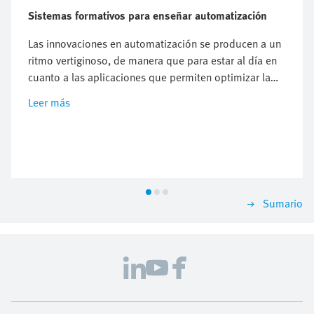
Sistemas formativos para enseñar automatización
Las innovaciones en automatización se producen a un
ritmo vertiginoso, de manera que para estar al día en
cuanto a las aplicaciones que permiten optimizar la
producción y que las empresas industriales se
Leer más
mantengan competitivas es necesario contar con
recursos formativos capaces de proporcionar
conocimientos en actualización continua, y que lo
hagan de forma eficiente y eficaz.
Sumario