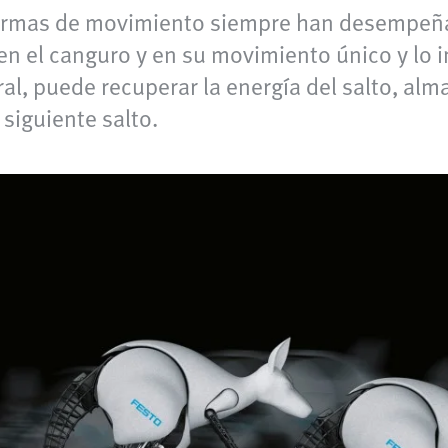
formas de movimiento siempre han desempeña
 en el canguro y en su movimiento único y l
, puede recuperar la energía del salto, alm
 siguiente salto.