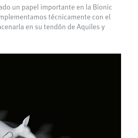
do un papel importante en la Bionic
o implementamos técnicamente con el
acenarla en su tendón de Aquiles y