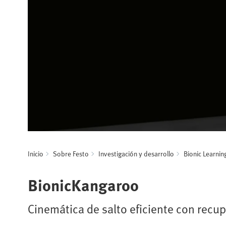
Inicio
Sobre Festo
Investigación y desarrollo
Bionic Learni
BionicKangaroo
Cinemática de salto eficiente con recu