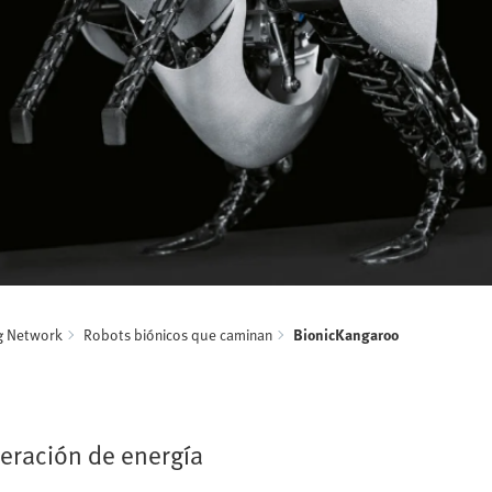
ng Network
Robots biónicos que caminan
BionicKangaroo
peración de energía