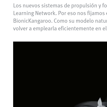
Los nuevos sistemas de propulsión y 
Learning Network. Por eso nos fijamos
BionicKangaroo. Como su modelo natural
volver a emplearla eficientemente en el