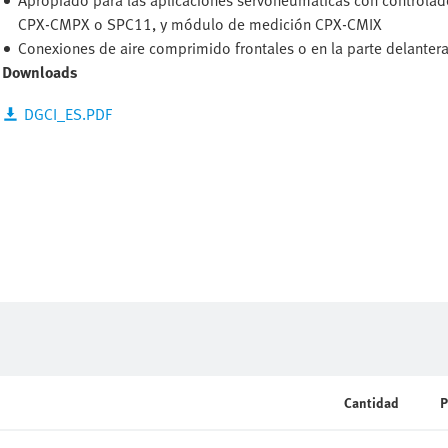
Apropiado para las aplicaciones servoneumáticas con controlad
CPX-CMPX o SPC11, y módulo de medición CPX-CMIX
Conexiones de aire comprimido frontales o en la parte delanter
Downloads
DGCI_ES.PDF
Cantidad
P