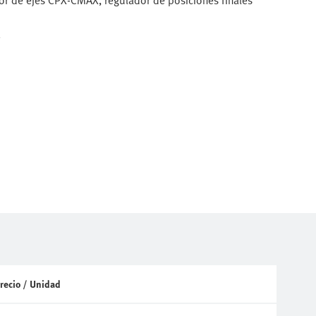
or de ejes CPX-CMAX, regulador de posiciones finales
a
recio / Unidad