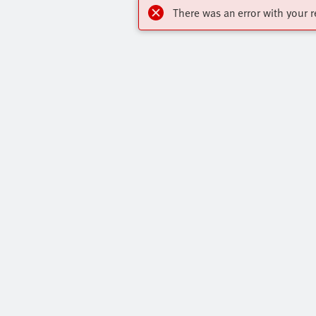
There was an error with your r
Newsletter
Destacados
Suscríbase a nuestra newsletter para estar
Online Shop
informado sobre los productos, las
Formación Y
tendencias y las innovaciones de Festo.
Ayuda Y Sop
Suscribirse