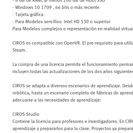
- 8 GB de RAM, al menos 200 GB de HDD/SSD
- Windows 10 1709 , 64 bits o más reciente
- Tarjeta gráfica
- Para Modelos sencillos: Intel HD 530 o superior
Para Modelos complejos o representación en realidad virtu
CIROS es compatible con OpenVR. El pre-requisito para utiliza
Steam.
La compra de una licencia permite el funcionamiento perman
incluyen todas las actualizaciones de los dos años siguiente
CIROS se adapta a diversos escenarios de aprendizaje. Desd
robótica, hasta un escenario completo de fábricas de aprendi
adecuarse a las necesidades de aprendizaje:
CIROS Studio
Contiene la licencia para profesores e investigadores. En C
aprendizaje y prepararlos para la clase. Proyectos ya prep