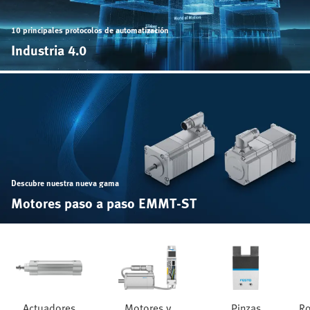
10 principales protocolos de automatización
Industria 4.0
Descubre nuestra nueva gama
Motores paso a paso EMMT-ST
Actuadores
Motores y
Pinzas
Ro