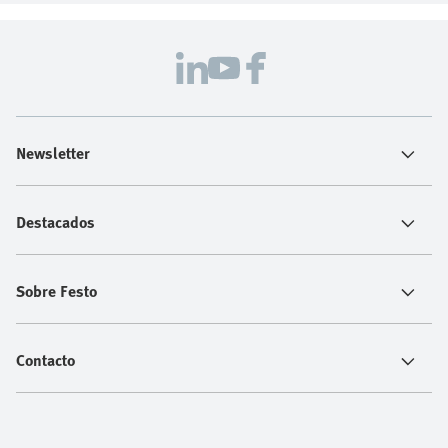
adecuada. Festo ofrece una amplia gama de
herramientas de ingeniería para sistemas de
automatización eléctricos y neumáticos que le
permiten trabajar más rápido, de manera más
consistente y con mayor confianza.
Newsletter
Destacados
Sobre Festo
Contacto