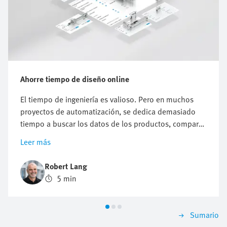
Ahorre tiempo de diseño online
El tiempo de ingeniería es valioso. Pero en muchos
proyectos de automatización, se dedica demasiado
tiempo a buscar los datos de los productos, comparar
componentes, verificar la compatibilidad o preparar la
Leer más
documentación. Las herramientas de ingeniería online
ayudan a reducir este esfuerzo en todo el proceso de
Robert Lang
diseño de productos. Estas herramientas ofrecen
5 min
soporte a los ingenieros en la selección,
dimensionado, verificación de sistemas, diseño,
puesta en funcionamiento y mantenimiento. Esto
Sumario
facilita avanzar desde la pregunta técnica a la solución