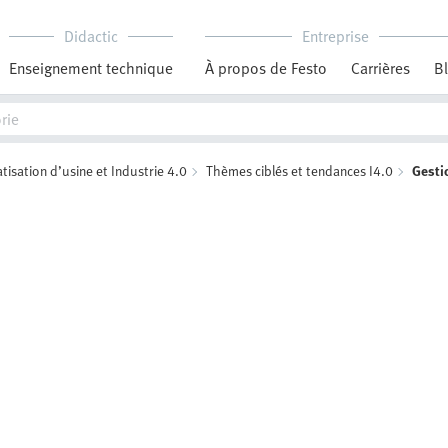
Didactic
Entreprise
Enseignement technique
À propos de Festo
Carrières
B
isation d’usine et Industrie 4.0
Thèmes ciblés et tendances I4.0
Gesti