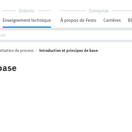
Didactic
Entreprise
Enseignement technique
À propos de Festo
Carrières
B
tisation de process
Introduction et principes de base
 base