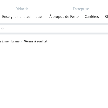
Didactic
Entreprise
Enseignement technique
À propos de Festo
Carrières
B
ns à membrane
Vérins à soufflet