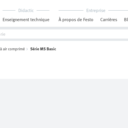
Didactic
Entreprise
Enseignement technique
À propos de Festo
Carrières
B
s à air comprimé
Série MS Basic