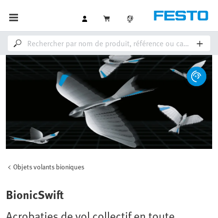
Objets volants bioniques
BionicSwift
Acrobaties de vol collectif en toute