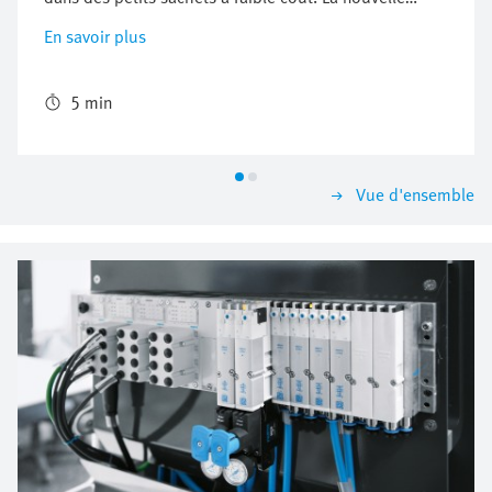
ensacheuse flexible Bosch Sigpack VPF de Bosch
En savoir plus
Packaging Technology veille justement à offrir
l'emballage adéquat et le mélange idéal. Première
machine d'ensachage extensible au monde, elle utilise
5 min
la flexibilité inédite de la pneumatique digitalisée du
Festo Motion Terminal.
Vue d'ensemble