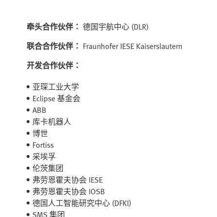
牵头合作伙伴：
德国宇航中心 (DLR)
联合合作伙伴：
Fraunhofer IESE Kaiserslautern
开发合作伙伴：
亚琛工业大学
Eclipse 基金会
ABB
库卡机器人
博世
Fortiss
采埃孚
伦茨集团
弗劳恩霍夫协会 IESE
弗劳恩霍夫协会 IOSB
德国人工智能研究中心 (DFKI)
SMS 集团