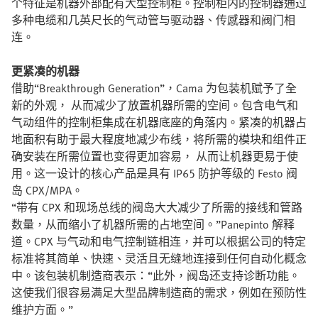
个特征是机器外部配有大型控制柜。控制柜内的控制器通过
多种电缆和几英尺长的气动管与驱动器、传感器和阀门相
连。
更紧凑的机器
借助“Breakthrough Generation”，Cama 为包装机赋予了全
新的外观， 从而减少了放置机器所需的空间。包含电气和
气动组件的控制柜集成在机器底座的角落内。紧凑的机器占
地面积有助于最大程度地减少布线，将所需的模块和组件正
确安装在所需位置也变得更加容易， 从而让机器更易于使
用。这一设计的核心产品是具有 IP65 防护等级的 Festo 阀
岛 CPX/MPA。
“带有 CPX 和现场总线的阀岛大大减少了所需的接线和管路
数量，从而缩小了机器所需的占地空间。”Panepinto 解释
道。CPX 与气动和电气控制链相连，并可以根据公司的特定
标准将其简单、快速、灵活且无缝地连接到任何自动化概念
中。该包装机制造商表示：“此外，阀岛还支持诊断功能。
这使我们很容易满足大型品牌制造商的需求，例如在预防性
维护方面。”