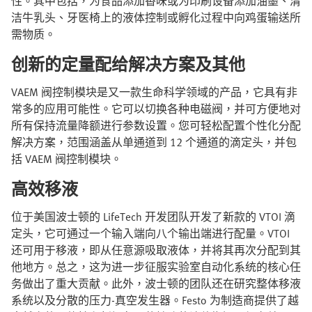
性。其中包括，为食品添加香味或为印刷设备添加油墨、清
洁牛乳头、牙医椅上的液体控制或孵化过程中向鸡蛋输送所
需物质。
创新的定量配给解决方案及其他
VAEM 阀控制模块是又一款生命科学领域的产品，它具有非
常多的应用可能性。它可以切换各种电磁阀，并可方便地对
所有保持流量降额进行参数设置。您可轻松配置个性化分配
解决方案，范围涵盖从单通道到 12 个通道的滴定头，并包
括 VAEM 阀控制模块。
高效移液
位于美国波士顿的 LifeTech 开发团队开发了新款的 VTOI 滴
定头，它可通过一个输入端向八个输出端进行配量。VTOI
还可用于移液，即从任意源吸取液体，并将其再次分配到其
他地方。总之，这为进一步征服实验室自动化系统的核心任
务做出了重大贡献。此外，波士顿的团队还在研究整体移液
系统以及分散的压力-真空发生器。Festo 为制造商提供了越