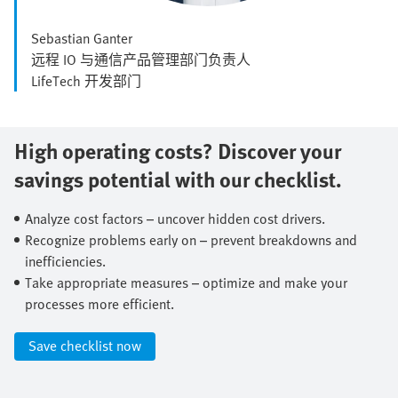
Sebastian Ganter
远程 IO 与通信产品管理部门负责人
LifeTech 开发部门
High operating costs? Discover your
savings potential with our checklist.​
Analyze cost factors – uncover hidden cost drivers.​
Recognize problems early on – prevent breakdowns and
inefficiencies.​
Take appropriate measures – optimize and make your
processes more efficient.​
Save checklist now​