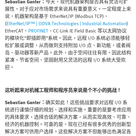
Sebastian Ganter：
今天，现代机器架构是否具有灵活可扩
展性，对于应对市场需求来说具有重要意义。一定程度上来
说，机器架构是基于 EtherNet/IP (Modbus TCP)、
(
EtherNet/IP™ | ODVA Technologies | Industrial Automation
)
EtherCAT、
PROFINET
、CC-Link IE Field Basic 等以太网协议
的模块化“即插即用”系统。因此，远程 I/O 系统必须能够轻
松扩展或调整，从而做到支持附加 I/O 点、新功能，或者阀
岛、驱动器等新产品。此外，由于空间往往有限，因此结构
紧凑、节省空间、坚固耐用又灵活的远程 I/O 系统大受欢
迎。
这听起来对机械工程师和程序员来说是个不小的挑战！
Sebastian Ganter：
确实如此！这些挑战要求对远程 I/O 系
统进行谨慎仔细的规划、选择和实施。重要的是要考虑应用
的具体要求，选择合适的解决方案，从而实现高效、可靠、
经济的机器控制。可喜的是，现在已经有很多优秀的创新型
解决方案可供用户选择。这些解决方案不但能够出色满足各