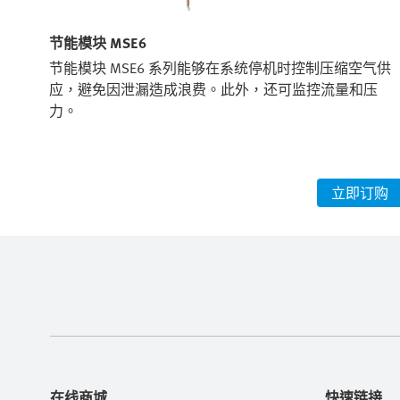
节能模块 MSE6
和带
节能模块 MSE6 系列能够在系统停机时控制压缩空气供
、干
应，避免因泄漏造成浪费。此外，还可监控流量和压
应用
力。
购
立即订购
在线商城
快速链接