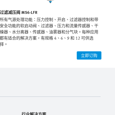
过滤减压阀 MS6-LFR
分支
所有气源处理功能：压力控制、开启、过滤器控制和带
所
安全功能的软启动阀、过滤器、压力和流量传感器、干
安
燥器、水分离器、传感器、油雾器和分气块。每种应用
燥
都有适合的解决方案，有规格 4、6、9 和 12 可供选
都有
择。
择
立即订购
行业解决方案