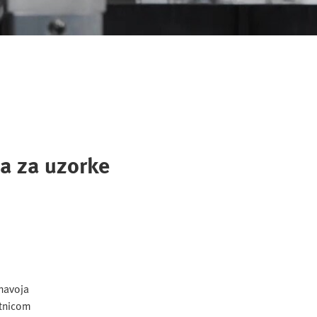
da za uzorke
 navoja
atnicom