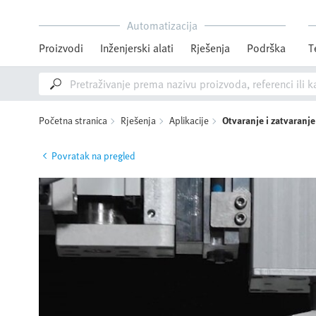
Automatizacija
Proizvodi
Inženjerski alati
Rješenja
Podrška
T
Početna stranica
Rješenja
Aplikacije
Otvaranje i zatvaranj
Povratak na pregled