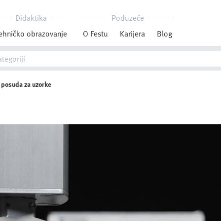
Didaktika
Poduzeće
ehničko obrazovanje
O Festu
Karijera
Blog
e posuda za uzorke