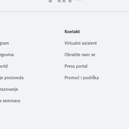
Kontakt
ogram
Virtualni asistent
trgovina
Obratite nam se
orld
Press portal
je proizvoda
Promoć i podrška
razovanje
a seminara