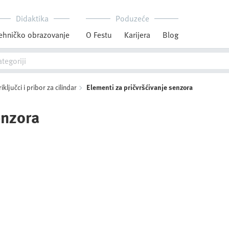
Didaktika
Poduzeće
ehničko obrazovanje
O Festu
Karijera
Blog
riključci i pribor za cilindar
Elementi za pričvršćivanje senzora
enzora