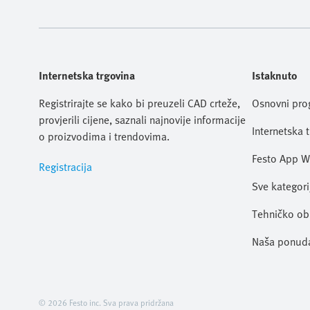
Internetska trgovina
Istaknuto
Registrirajte se kako bi preuzeli CAD crteže,
Osnovni pr
provjerili cijene, saznali najnovije informacije
Internetska 
o proizvodima i trendovima.
Festo App W
Registracija
Sve kategori
Tehničko ob
Naša ponud
© 2026 Festo inc. Sva prava pridržana