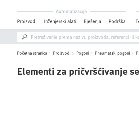
Automatizacija
Proizvodi
Inženjerski alati
Rješenja
Podrška
T
Početna stranica
Proizvodi
Pogoni
Pneumatski pogoni
P
Elementi za pričvršćivanje s