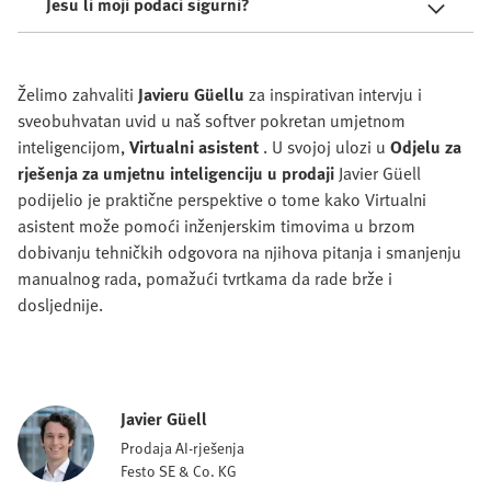
Jesu li moji podaci sigurni?
Želimo zahvaliti
Javieru Güellu
za inspirativan intervju i
sveobuhvatan uvid u naš softver pokretan umjetnom
inteligencijom,
Virtualni asistent
. U svojoj ulozi u
Odjelu za
rješenja za umjetnu inteligenciju u prodaji
Javier Güell
podijelio je praktične perspektive o tome kako Virtualni
asistent može pomoći inženjerskim timovima u brzom
dobivanju tehničkih odgovora na njihova pitanja i smanjenju
manualnog rada, pomažući tvrtkama da rade brže i
dosljednije.
Javier Güell
Prodaja AI-rješenja
Festo SE & Co. KG