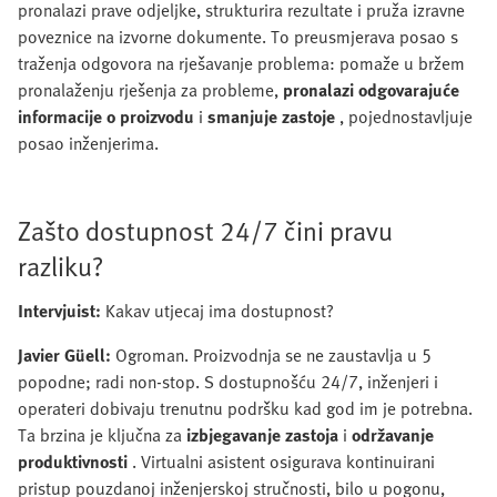
pronalazi prave odjeljke, strukturira rezultate i pruža izravne
poveznice na izvorne dokumente. To preusmjerava posao s
traženja odgovora na rješavanje problema: pomaže u bržem
pronalaženju rješenja za probleme,
pronalazi odgovarajuće
informacije o proizvodu
i
smanjuje zastoje
, pojednostavljuje
posao inženjerima.
Zašto dostupnost 24/7 čini pravu
razliku?
Intervjuist:
Kakav utjecaj ima dostupnost?
Javier Güell:
Ogroman. Proizvodnja se ne zaustavlja u 5
popodne; radi non-stop. S dostupnošću 24/7, inženjeri i
operateri dobivaju trenutnu podršku kad god im je potrebna.
Ta brzina je ključna za
izbjegavanje zastoja
i
održavanje
produktivnosti
. Virtualni asistent osigurava kontinuirani
pristup pouzdanoj inženjerskoj stručnosti, bilo u pogonu,