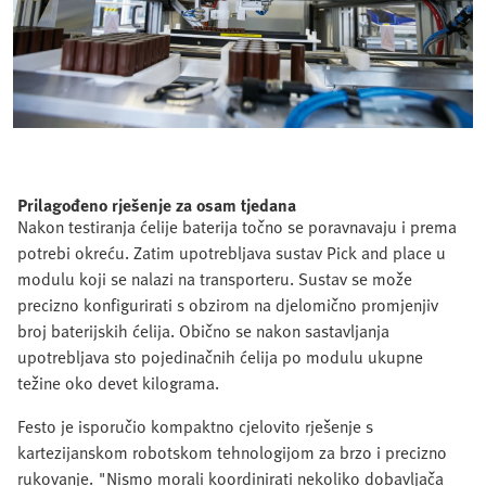
Prilagođeno rješenje za osam tjedana
Nakon testiranja ćelije baterija točno se poravnavaju i prema
potrebi okreću. Zatim upotrebljava sustav Pick and place u
modulu koji se nalazi na transporteru. Sustav se može
precizno konfigurirati s obzirom na djelomično promjenjiv
broj baterijskih ćelija. Obično se nakon sastavljanja
upotrebljava sto pojedinačnih ćelija po modulu ukupne
težine oko devet kilograma.
Festo je isporučio kompaktno cjelovito rješenje s
kartezijanskom robotskom tehnologijom za brzo i precizno
rukovanje. "Nismo morali koordinirati nekoliko dobavljača