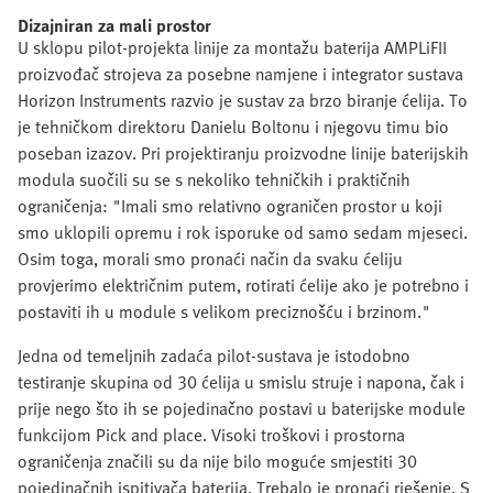
Dizajniran za mali prostor
U sklopu pilot-projekta linije za montažu baterija AMPLiFII
proizvođač strojeva za posebne namjene i integrator sustava
Horizon Instruments razvio je sustav za brzo biranje ćelija. To
je tehničkom direktoru Danielu Boltonu i njegovu timu bio
poseban izazov. Pri projektiranju proizvodne linije baterijskih
modula suočili su se s nekoliko tehničkih i praktičnih
ograničenja: "Imali smo relativno ograničen prostor u koji
smo uklopili opremu i rok isporuke od samo sedam mjeseci.
Osim toga, morali smo pronaći način da svaku ćeliju
provjerimo električnim putem, rotirati ćelije ako je potrebno i
postaviti ih u module s velikom preciznošću i brzinom."
Jedna od temeljnih zadaća pilot-sustava je istodobno
testiranje skupina od 30 ćelija u smislu struje i napona, čak i
prije nego što ih se pojedinačno postavi u baterijske module
funkcijom Pick and place. Visoki troškovi i prostorna
ograničenja značili su da nije bilo moguće smjestiti 30
pojedinačnih ispitivača baterija. Trebalo je pronaći rješenje. S