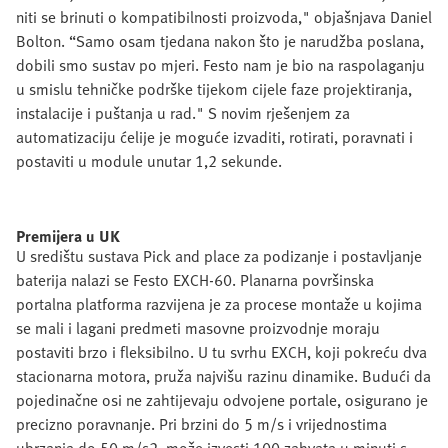
niti se brinuti o kompatibilnosti proizvoda," objašnjava Daniel
Bolton. “Samo osam tjedana nakon što je narudžba poslana,
dobili smo sustav po mjeri. Festo nam je bio na raspolaganju
u smislu tehničke podrške tijekom cijele faze projektiranja,
instalacije i puštanja u rad." S novim rješenjem za
automatizaciju ćelije je moguće izvaditi, rotirati, poravnati i
postaviti u module unutar 1,2 sekunde.
Premijera u UK
U središtu sustava Pick and place za podizanje i postavljanje
baterija nalazi se Festo EXCH-60. Planarna površinska
portalna platforma razvijena je za procese montaže u kojima
se mali i lagani predmeti masovne proizvodnje moraju
postaviti brzo i fleksibilno. U tu svrhu EXCH, koji pokreću dva
stacionarna motora, pruža najvišu razinu dinamike. Budući da
pojedinačne osi ne zahtijevaju odvojene portale, osigurano je
precizno poravnanje. Pri brzini do 5 m/s i vrijednostima
ubrzanja do 50 m/s2, može izvesti 100 zahvata u minuti s