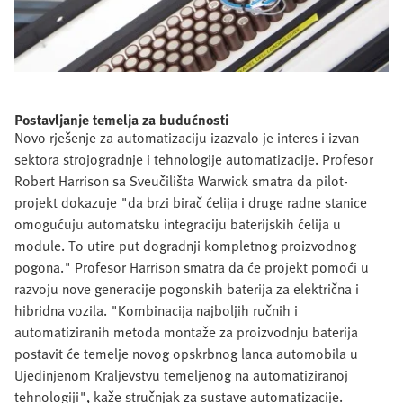
Postavljanje temelja za budućnosti
Novo rješenje za automatizaciju izazvalo je interes i izvan
sektora strojogradnje i tehnologije automatizacije. Profesor
Robert Harrison sa Sveučilišta Warwick smatra da pilot-
projekt dokazuje "da brzi birač ćelija i druge radne stanice
omogućuju automatsku integraciju baterijskih ćelija u
module. To utire put dogradnji kompletnog proizvodnog
pogona." Profesor Harrison smatra da će projekt pomoći u
razvoju nove generacije pogonskih baterija za električna i
hibridna vozila. "Kombinacija najboljih ručnih i
automatiziranih metoda montaže za proizvodnju baterija
postavit će temelje novog opskrbnog lanca automobila u
Ujedinjenom Kraljevstvu temeljenog na automatiziranoj
tehnologiji", kaže stručnjak za sustave automatizacije.