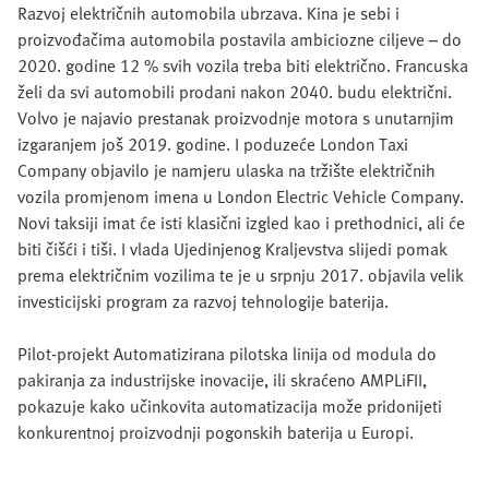
Razvoj električnih automobila ubrzava. Kina je sebi i
proizvođačima automobila postavila ambiciozne ciljeve – do
2020. godine 12 % svih vozila treba biti električno. Francuska
želi da svi automobili prodani nakon 2040. budu električni.
Volvo je najavio prestanak proizvodnje motora s unutarnjim
izgaranjem još 2019. godine. I poduzeće London Taxi
Company objavilo je namjeru ulaska na tržište električnih
vozila promjenom imena u London Electric Vehicle Company.
Novi taksiji imat će isti klasični izgled kao i prethodnici, ali će
biti čišći i tiši. I vlada Ujedinjenog Kraljevstva slijedi pomak
prema električnim vozilima te je u srpnju 2017. objavila velik
investicijski program za razvoj tehnologije baterija.
Pilot-projekt Automatizirana pilotska linija od modula do
pakiranja za industrijske inovacije, ili skraćeno AMPLiFII,
pokazuje kako učinkovita automatizacija može pridonijeti
konkurentnoj proizvodnji pogonskih baterija u Europi.