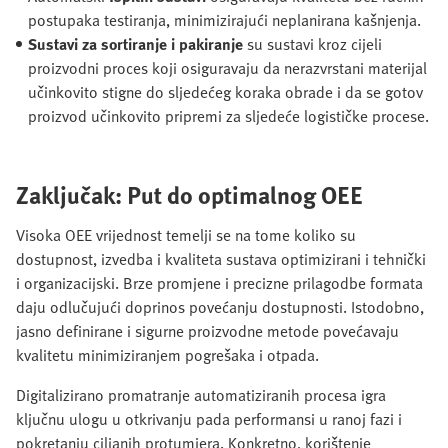
postupaka testiranja, minimizirajući neplanirana kašnjenja.
Sustavi za sortiranje i pakiranje
su sustavi kroz cijeli
proizvodni proces koji osiguravaju da nerazvrstani materijal
učinkovito stigne do sljedećeg koraka obrade i da se gotov
proizvod učinkovito pripremi za sljedeće logističke procese.
Zaključak: Put do optimalnog OEE
Visoka OEE vrijednost temelji se na tome koliko su
dostupnost, izvedba i kvaliteta sustava optimizirani i tehnički
i organizacijski. Brze promjene i precizne prilagodbe formata
daju odlučujući doprinos povećanju dostupnosti. Istodobno,
jasno definirane i sigurne proizvodne metode povećavaju
kvalitetu minimiziranjem pogrešaka i otpada.
Digitalizirano promatranje automatiziranih procesa igra
ključnu ulogu u otkrivanju pada performansi u ranoj fazi i
pokretanju ciljanih protumjera. Konkretno, korištenje