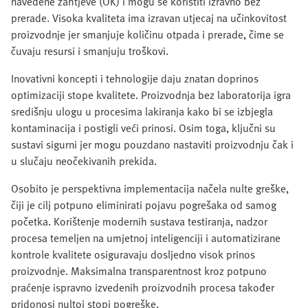
navedene zahtjeve (OK) i mogu se koristiti izravno bez
prerade. Visoka kvaliteta ima izravan utjecaj na učinkovitost
proizvodnje jer smanjuje količinu otpada i prerade, čime se
čuvaju resursi i smanjuju troškovi.
Inovativni koncepti i tehnologije daju znatan doprinos
optimizaciji stope kvalitete. Proizvodnja bez laboratorija igra
središnju ulogu u procesima lakiranja kako bi se izbjegla
kontaminacija i postigli veći prinosi. Osim toga, ključni su
sustavi sigurni jer mogu pouzdano nastaviti proizvodnju čak i
u slučaju neočekivanih prekida.
Osobito je perspektivna implementacija načela nulte greške,
čiji je cilj potpuno eliminirati pojavu pogrešaka od samog
početka. Korištenje modernih sustava testiranja, nadzor
procesa temeljen na umjetnoj inteligenciji i automatizirane
kontrole kvalitete osiguravaju dosljedno visok prinos
proizvodnje. Maksimalna transparentnost kroz potpuno
praćenje ispravno izvedenih proizvodnih procesa također
pridonosi nultoj stopi pogreške.