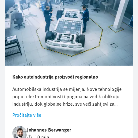
Kako autoindustrija proizvodi regionalno
Automobilska industrija se mijenja. Nove tehnologije
poput elektromobilnosti i pogona na vodik oblikuju
industriju, dok globalne krize, sve veći zahtjevi za
održivošću i složenost globalnih lanaca opskrbe
Pročitajte više
stvaraju nove izazove. Obećavajući pristup za
rješavanje ovih promjena je načelo "lokalno za
Johannes Berwanger
lokalno".
10 min