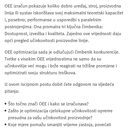
OEE izračun pokazuje koliko dobro uređaj, stroj, proizvodna
linija ili sustav iskorištava svoj maksimalni teoretski kapacitet
i, posebno, performanse u usporedbi s paralelnim
postrojenjima. Ona promatra tri ključna čimbenika:
Dostupnost, izvedba i kvaliteta. Zajedno ove vrijednosti daju
opći pregled učinkovitosti proizvodne linije.
OEE optimizacija sada je odlučujući čimbenik konkurencije.
Tvrtke s visokim OEE vrijednostima ne samo da su
učinkovitije već mogu i brže reagirati na tržišne promjene i
optimizirati svoju strukturu troškova.
U ovom iscrpnom postu dobit ćete odgovore na sljedeća
pitanja:
Što točno znači OEE i kako se izračunava?
Zašto je optimizacija cjelokupne učinkovitosti opreme
presudna za vašu učinkovitost proizvodnje?
Koje mjere pomažu smanjiti vrijeme zastoja, povećati