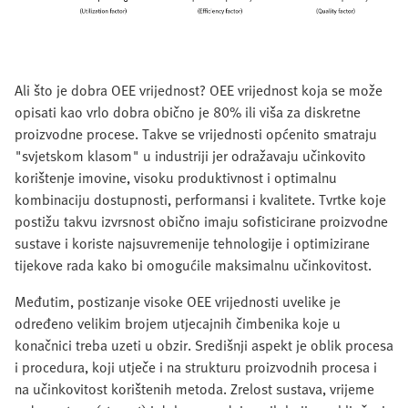
Ali što je dobra OEE vrijednost? OEE vrijednost koja se može
opisati kao vrlo dobra obično je 80% ili viša za diskretne
proizvodne procese. Takve se vrijednosti općenito smatraju
"svjetskom klasom" u industriji jer odražavaju učinkovito
korištenje imovine, visoku produktivnost i optimalnu
kombinaciju dostupnosti, performansi i kvalitete. Tvrtke koje
postižu takvu izvrsnost obično imaju sofisticirane proizvodne
sustave i koriste najsuvremenije tehnologije i optimizirane
tijekove rada kako bi omogućile maksimalnu učinkovitost.
Međutim, postizanje visoke OEE vrijednosti uvelike je
određeno velikim brojem utjecajnih čimbenika koje u
konačnici treba uzeti u obzir. Središnji aspekt je oblik procesa
i procedura, koji utječe i na strukturu proizvodnih procesa i
na učinkovitost korištenih metoda. Zrelost sustava, vrijeme