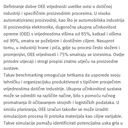
Definiranje dobre OEE vrijednosti uvelike ovisi o dotičnoj
industriji i specifičnim proizvodnim procesima. U visoko
automatiziranoj proizvodnji, kao što je automobilska industrija
ili proizvodnja elektronike, dugoročna ukupna učinkovitost
opreme (OEE) s vrijednostima višima od 85%, katkad i višima
od 90%, smatra se poželjnim i dostižnim ciljem. Nasuprot
tomu, u industriji hrane i pića, gdje su procesi često složeni i
promjenjivi, OEE vrijednosti i 75% smatraju se izvrsnima. Ovdje
prirodni utjecaji i strogi propisi znatno utječu na proizvodne
sustave.
Takav benchmarking omogućuje tvrtkama da usporede svoju
tehničku i organizacijsku produktivnost s tipičnim prosječnim
vrijednostima dotične industrije. Ukupna učinkovitost sustava
može se odrediti na različite načine, bilo s pomoću ručnog
promatranja ili očitavanjem strojnih i logističkih podataka. U
smislu planiranja, OEE izračun također se može izraditi
simulacijom procesa ili protoka materijala kao ciljne varijable.
Takve simulacije pomažu identificirati potencijalna uska grla u