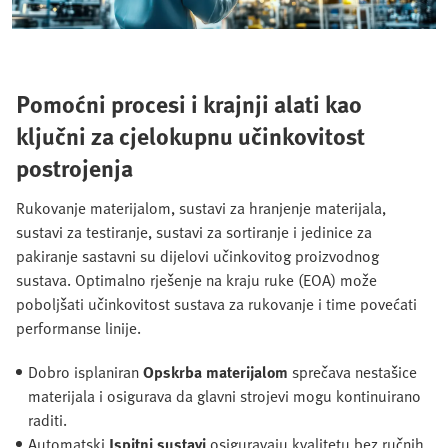
Pomoćni procesi i krajnji alati kao
ključni za cjelokupnu učinkovitost
postrojenja
Rukovanje materijalom, sustavi za hranjenje materijala,
sustavi za testiranje, sustavi za sortiranje i jedinice za
pakiranje sastavni su dijelovi učinkovitog proizvodnog
sustava. Optimalno rješenje na kraju ruke (EOA) može
poboljšati učinkovitost sustava za rukovanje i time povećati
performanse linije.
Dobro isplaniran
Opskrba materijalom
sprečava nestašice
materijala i osigurava da glavni strojevi mogu kontinuirano
raditi.
Automatski
Ispitni sustavi
osiguravaju kvalitetu bez ručnih