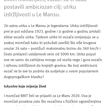
postavili ambiciozan cilj: utrku
izdržljivosti u Le Mansu.
24-satna utrka u Le Mansu je legendarna. Utrka izdržljivosti
prvi je put održana 1923. godine i iz godine u godinu privlači
elitne vozače utrka. Tijekom utrke tri vozača izmjenjuju se u
svakoj momčadi kako bi pokušali završiti što više krugova
unutar 24 sata – postižući maksimalnu brzinu do 340 km/h i
često prelazeći udaljenosti veće od 5000 km. Utrka poput
ove ne samo da zahtijeva mnogo od vozila nego i gura vozače
i njihovu izdržljivost do krajnjih granica. No koji ambiciozni
vozač ne bi sve to podnio da sudjeluje u ovom popularnom
dugoprugaškom klasiku?
Iskustvo koje mijenja život
I momčad BRIT želi se prijaviti za Le Mans 2020. Ova je
momčad posebna zato što vozačima s fizičkim ograničenjima