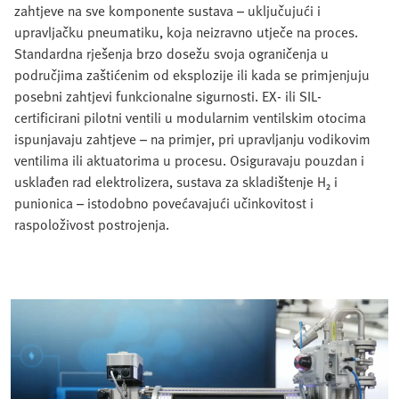
zahtjeve na sve komponente sustava – uključujući i
upravljačku pneumatiku, koja neizravno utječe na proces.
Standardna rješenja brzo dosežu svoja ograničenja u
područjima zaštićenim od eksplozije ili kada se primjenjuju
posebni zahtjevi funkcionalne sigurnosti. EX- ili SIL-
certificirani pilotni ventili u modularnim ventilskim otocima
ispunjavaju zahtjeve – na primjer, pri upravljanju vodikovim
ventilima ili aktuatorima u procesu. Osiguravaju pouzdan i
usklađen rad elektrolizera, sustava za skladištenje H₂ i
punionica – istodobno povećavajući učinkovitost i
raspoloživost postrojenja.