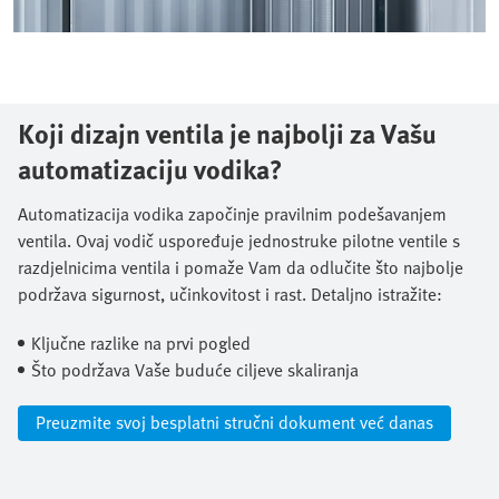
Koji dizajn ventila je najbolji za Vašu
automatizaciju vodika?
Automatizacija vodika započinje pravilnim podešavanjem
ventila. Ovaj vodič uspoređuje jednostruke pilotne ventile s
razdjelnicima ventila i pomaže Vam da odlučite što najbolje
podržava sigurnost, učinkovitost i rast. Detaljno istražite:​
Ključne razlike na prvi pogled​
Što podržava Vaše buduće ciljeve skaliranja
Preuzmite svoj besplatni stručni dokument već danas