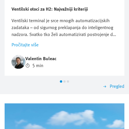
Ventilski otoci za H2: Najvažniji kriteriji
Ventilski terminal je srce mnogih automatizacijskih
zadataka – od sigurnog preklapanja do inteligentnog
nadzora. Svatko tko želi automatizirati postrojenje duž
lanca vrijednosti vodika ne može izbjeći jedno ključno
Pročitajte više
pitanje: koji je ventilski otok pravi za mene? Ne postoji
opći odgovor, jer se zahtjevi znatno razlikuju između
Valentin Buleac
različitih primjena. Upravo se zato isplati strukturirati
5 min
odabir prema najvažnijim kriterijima. Na ovaj način
pronaći ćete rješenje koje je uvjerljivo danas, a sutra
može lako rasti s vama.
Pregled