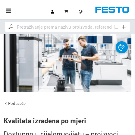
Poduzeće
Kvaliteta izrađena po mjeri
Dostupno u cijelom svijetu – proizvodi