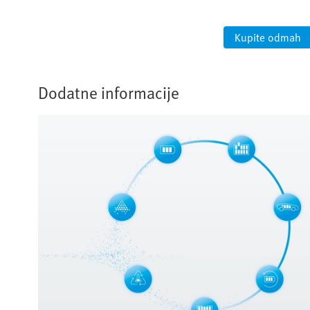
ah
Kupite odmah
Dodatne informacije