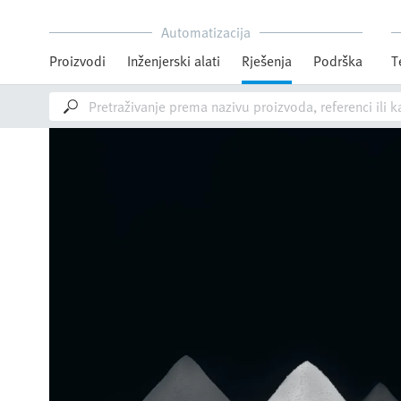
Automatizacija
Proizvodi
Inženjerski alati
Rješenja
Podrška
T