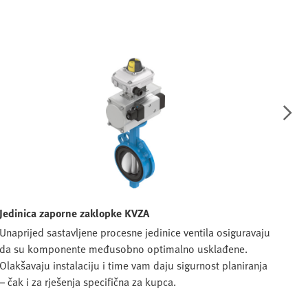
Jedinica zaporne zaklopke KVZA
Kosi
Unaprijed sastavljene procesne jedinice ventila osiguravaju
Za k
da su komponente međusobno optimalno usklađene.
zatv
Olakšavaju instalaciju i time vam daju sigurnost planiranja
sjed
– čak i za rješenja specifična za kupca.
goto