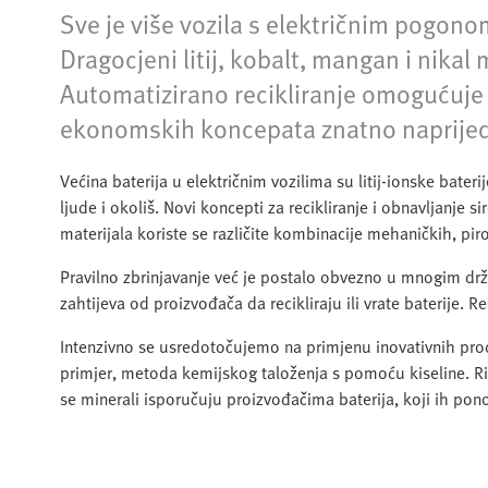
Sve je više vozila s električnim pogonom
Dragocjeni litij, kobalt, mangan i nikal 
Automatizirano recikliranje omogućuje 
ekonomskih koncepata znatno naprijed
Većina baterija u električnim vozilima su litij-ionske bateri
ljude i okoliš. Novi koncepti za recikliranje i obnavljanje s
materijala koriste se različite kombinacije mehaničkih, pi
Pravilno zbrinjavanje već je postalo obvezno u mnogim dr
zahtijeva od proizvođača da recikliraju ili vrate baterije. Re
Intenzivno se usredotočujemo na primjenu inovativnih proce
primjer, metoda kemijskog taloženja s pomoću kiseline. Rije
se minerali isporučuju proizvođačima baterija, koji ih pon