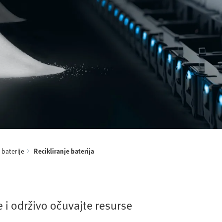
 baterije
Recikliranje baterija
e i održivo očuvajte resurse