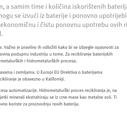
, a samim time i količina iskorištenih baterija
mogu se izvući iz baterije i ponovno upotrijebi
ekonomičnu i čistu ponovnu upotrebu ovih ri
.
je. Važno je pravilno ih odložiti kako bi se izbjegle opasnosti za
irovina podupiru industriju u tome. Za recikliranje baterijskih
rometalurških i hidrometalurških procesa.
žavama i zemljama. U Europi EU Direktiva o baterijama
cikliranje je obavezno u Kaliforniji.
sa automatizacije. Hidrometalurški proces recikliranja je, na
tki minerali ekstrahiraju se iz crne mase kao metalne soli. Ti
ovno koriste za proizvodnju novih baterija.