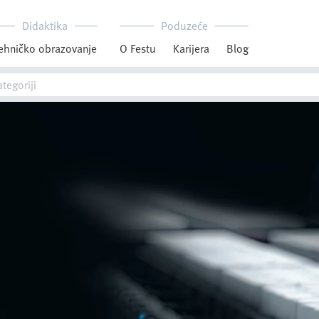
Didaktika
Poduzeće
ehničko obrazovanje
O Festu
Karijera
Blog