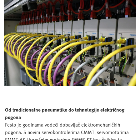
Od tradicionalne pneumatike do tehnologije električnog
pogona
Festo je godinama vodeći dobavljač elektromehaničkih
pogona. S novim servokontrolerima CMMT, servomotorima
EMMT-AS i koračnim motorima EMMS-ST bez četkica te