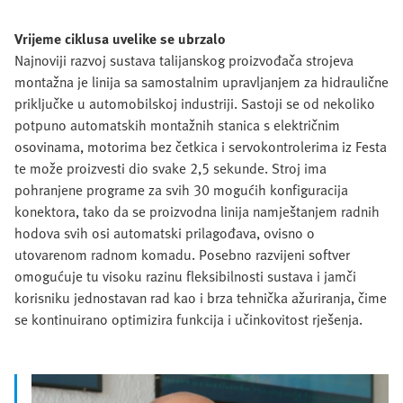
Vrijeme ciklusa uvelike se ubrzalo
Najnoviji razvoj sustava talijanskog proizvođača strojeva
montažna je linija sa samostalnim upravljanjem za hidraulične
priključke u automobilskoj industriji. Sastoji se od nekoliko
potpuno automatskih montažnih stanica s električnim
osovinama, motorima bez četkica i servokontrolerima iz Festa
te može proizvesti dio svake 2,5 sekunde. Stroj ima
pohranjene programe za svih 30 mogućih konfiguracija
konektora, tako da se proizvodna linija namještanjem radnih
hodova svih osi automatski prilagođava, ovisno o
utovarenom radnom komadu. Posebno razvijeni softver
omogućuje tu visoku razinu fleksibilnosti sustava i jamči
korisniku jednostavan rad kao i brza tehnička ažuriranja, čime
se kontinuirano optimizira funkcija i učinkovitost rješenja.