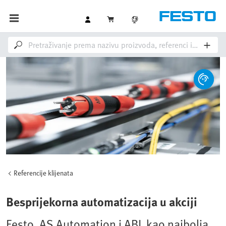
Referencije klijenata
Besprijekorna automatizacija u akciji
Festo, AS Automation i ABL kao najbolja