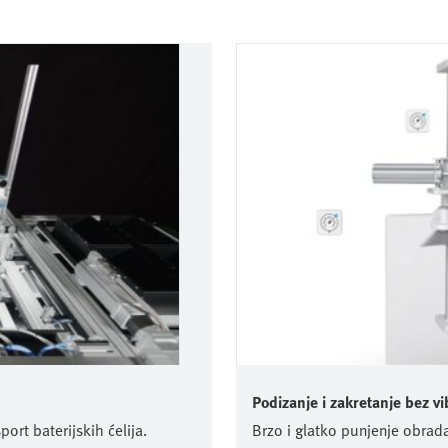
Podizanje i zakretanje bez vi
ort baterijskih ćelija.
Brzo i glatko punjenje obra