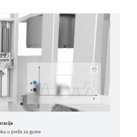
bracija
daka u preše za gume