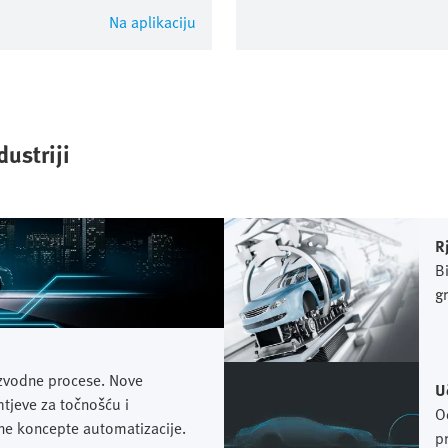
Na aplikaciju
ustriji
R
B
g
ra
g
du
izvodne procese. Nove
U
tjeve za točnošću i
O
rane koncepte automatizacije.
pr