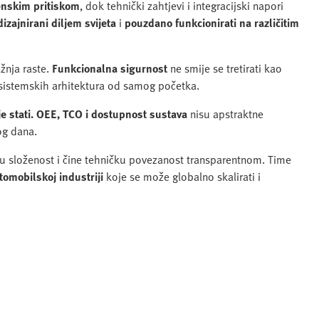
nskim pritiskom
, dok tehnički zahtjevi i integracijski napori
izajnirani diljem svijeta
i
pouzdano funkcionirati na različitim
žnja raste.
Funkcionalna sigurnost
ne smije se tretirati kao
 sistemskih arhitektura od samog početka.
e stati. OEE, TCO i dostupnost sustava
nisu apstraktne
og dana.
u složenost i čine tehničku povezanost transparentnom. Time
tomobilskoj industriji
koje se može globalno skalirati i