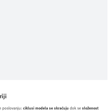
iji
m poslovanju:
ciklusi modela se skraćuju
dok se
složenost