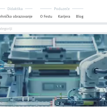
Didaktika
Poduzeće
ehničko obrazovanje
O Festu
Karijera
Blog