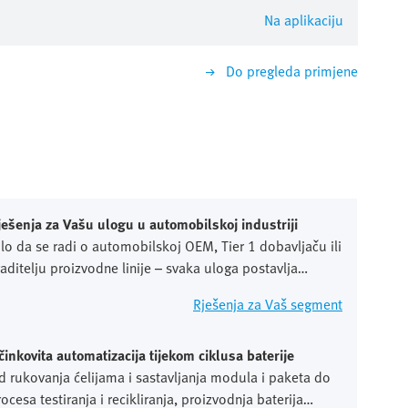
Na aplikaciju
Do pregleda primjene
ješenja za Vašu ulogu u automobilskoj industriji
ilo da se radi o automobilskoj OEM, Tier 1 dobavljaču ili
raditelju proizvodne linije – svaka uloga postavlja
zličite zahtjeve na automatizaciju, standardizaciju i
Rješenja za Vaš segment
lobalnu skalabilnost. Ove perspektive uzimamo u obzir
ž cijelog lanca vrijednosti.
činkovita automatizacija tijekom ciklusa baterije
d rukovanja ćelijama i sastavljanja modula i paketa do
ocesa testiranja i recikliranja, proizvodnja baterija