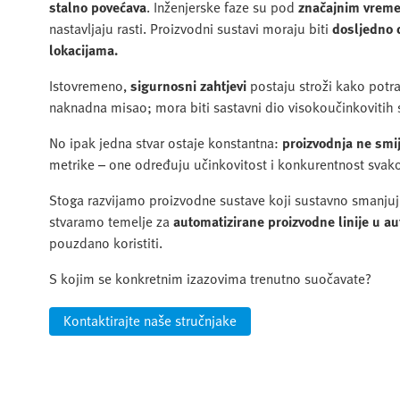
stalno povećava
. Inženjerske faze su pod
značajnim vreme
nastavljaju rasti. Proizvodni sustavi moraju biti
dosljedno d
lokacijama.
Istovremeno,
sigurnosni zahtjevi
postaju stroži kako potra
naknadna misao; mora biti sastavni dio visokoučinkovitih
No ipak jedna stvar ostaje konstantna:
proizvodnja ne smij
metrike – one određuju učinkovitost i konkurentnost svak
Stoga razvijamo proizvodne sustave koji sustavno smanjuj
stvaramo temelje za
automatizirane proizvodne linije u au
pouzdano koristiti.
S kojim se konkretnim izazovima trenutno suočavate?
Kontaktirajte naše stručnjake