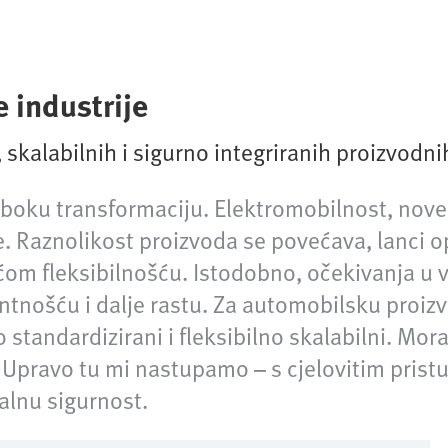
 industrije
 skalabilnih i sigurno integriranih proizvodni
Loaded
:
100.00%
uboku transformaciju. Elektromobilnost, nove
e. Raznolikost proizvoda se povećava, lanci o
ćom fleksibilnošću. Istodobno, očekivanja u 
tnošću i dalje rastu. Za automobilsku proizv
 standardizirani i fleksibilno skalabilni. Mora
 Upravo tu mi nastupamo – s cjelovitim prist
nalnu sigurnost.