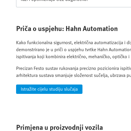
Priča o uspjehu: Hahn Automation
Kako funkcionalna sigurnost, električna automatizacija i d
demonstrirano je u priči o uspjehu tvrtke Hahn Automation.
ispitivanja koji kombinira električno, mehaničko, optičko i
Precizan Festo sustav rukovanja precizno pozicionira ispi
arhitektura sustava smanjuje složenost sučelja, ubrzava pu
Istražite cijelu studiju slučaja
Primjena u proizvodnji vozila