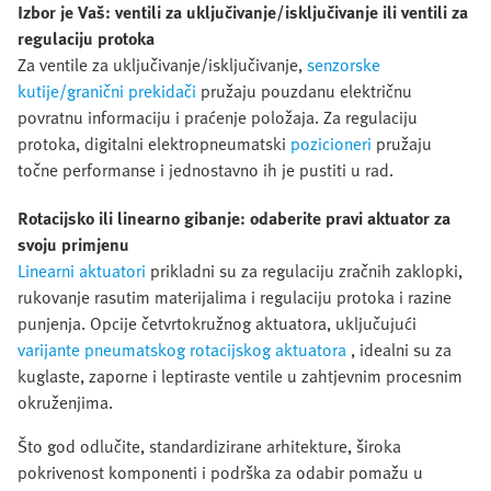
Izbor je Vaš: ventili za uključivanje/isključivanje ili ventili za
regulaciju protoka
Za ventile za uključivanje/isključivanje,
senzorske
kutije/granični prekidači
pružaju pouzdanu električnu
povratnu informaciju i praćenje položaja. Za regulaciju
protoka, digitalni elektropneumatski
pozicioneri
pružaju
točne performanse i jednostavno ih je pustiti u rad.
Rotacijsko ili linearno gibanje: odaberite pravi aktuator za
svoju primjenu
Linearni aktuatori
prikladni su za regulaciju zračnih zaklopki,
rukovanje rasutim materijalima i regulaciju protoka i razine
punjenja. Opcije četvrtokružnog aktuatora, uključujući
varijante pneumatskog rotacijskog aktuatora
, idealni su za
kuglaste, zaporne i leptiraste ventile u zahtjevnim procesnim
okruženjima.
Što god odlučite, standardizirane arhitekture, široka
pokrivenost komponenti i podrška za odabir pomažu u