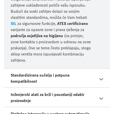
zahtjeve usklađenosti potiče vašu isporuku.
Budući da svaki zahtjev dolazi sa svojim
vlastitim standardima, možda će Vam trebati
SIL
za sigurnosne funkcije,
ATEX certificirano
varijante za opasne zone i prava rješenja za
područja osjetljiva na higijenu
(na primjer,
zone kontakta s proizvodom u odnosu na zone
prskanja). Ove se teme često preklapaju, stoga
sklop ventila mora ispunjavati kombinaciju
zahtjeva.
Standardizirana sučelja i potpuna
kompatibilnost
Inženjerski alati za brži i pouzdaniji odabir
proizvodnje
Digitalna integracija u sustave automatizacije