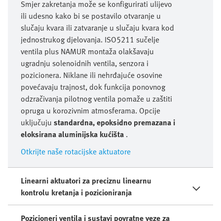
Smjer zakretanja može se konfigurirati ulijevo
ili udesno kako bi se postavilo otvaranje u
slučaju kvara ili zatvaranje u slučaju kvara kod
jednostrukog djelovanja. ISO5211 sučelje
ventila plus NAMUR montaža olakšavaju
ugradnju solenoidnih ventila, senzora i
pozicionera. Niklane ili nehrđajuće osovine
povećavaju trajnost, dok funkcija ponovnog
odzračivanja pilotnog ventila pomaže u zaštiti
opruga u korozivnim atmosferama. Opcije
uključuju
standardna, epoksidno premazana i
eloksirana aluminijska kućišta
.
Otkrijte naše rotacijske aktuatore
Linearni aktuatori za preciznu linearnu
kontrolu kretanja i pozicioniranja
Pozicioneri ventila i sustavi povratne veze za