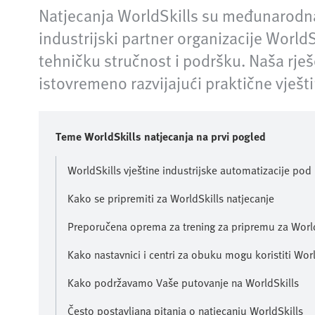
Natjecanja WorldSkills su međunarodna
industrijski partner organizacije World
tehničku stručnost i podršku. Naša rje
istovremeno razvijajući praktične vješt
Teme WorldSkills natjecanja na prvi pogled
WorldSkills vještine industrijske automatizacije pod
Kako se pripremiti za WorldSkills natjecanje
Preporučena oprema za trening za pripremu za World
Kako nastavnici i centri za obuku mogu koristiti Wor
Kako podržavamo Vaše putovanje na WorldSkills
Često postavljana pitanja o natjecanju WorldSkills