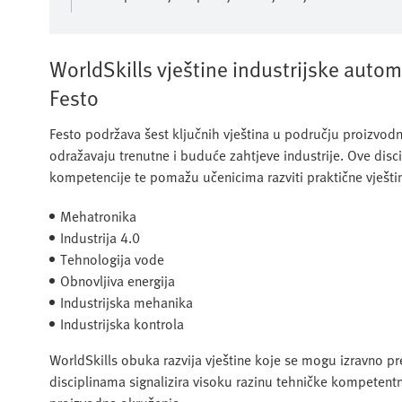
WorldSkills vještine industrijske autom
Festo
Festo podržava šest ključnih vještina u području proizvodnj
odražavaju trenutne i buduće zahtjeve industrije. Ove disci
kompetencije te pomažu učenicima razviti praktične vještin
Mehatronika
Industrija 4.0
Tehnologija vode
Obnovljiva energija
Industrijska mehanika
Industrijska kontrola
WorldSkills obuka razvija vještine koje se mogu izravno pre
disciplinama signalizira visoku razinu tehničke kompetent