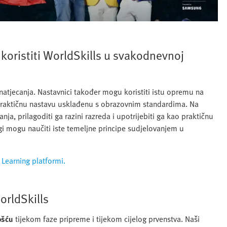
 koristiti WorldSkills u svakodnevnoj
natjecanja. Nastavnici također mogu koristiti istu opremu na
praktičnu nastavu usklađenu s obrazovnim standardima. Na
ja, prilagoditi ga razini razreda i upotrijebiti ga kao praktičnu
gi mogu naučiti iste temeljne principe sudjelovanjem u
 Learning platformi.
rldSkills
ošću
tijekom faze pripreme i tijekom cijelog prvenstva. Naši