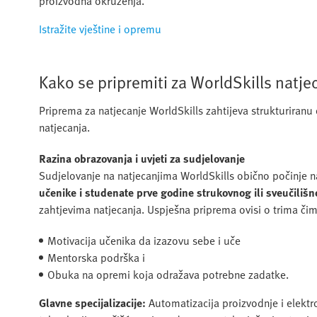
proizvodna okruženja.
Istražite vještine i opremu
Kako se pripremiti za WorldSkills natje
Priprema za natjecanje WorldSkills zahtijeva strukturiranu
natjecanja.
Razina obrazovanja i uvjeti za sudjelovanje
Sudjelovanje na natjecanjima WorldSkills obično počinje na 
učenike i studenate prve godine strukovnog ili sveučiliš
zahtjevima natjecanja. Uspješna priprema ovisi o trima či
Motivacija učenika da izazovu sebe i uče
Mentorska podrška i
Obuka na opremi koja odražava potrebne zadatke.
Glavne specijalizacije:
Automatizacija proizvodnje i elektr