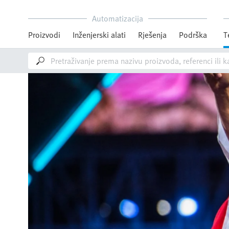
Automatizacija
Proizvodi
Inženjerski alati
Rješenja
Podrška
T