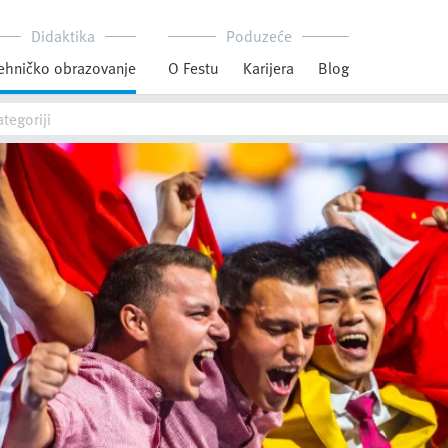
Didaktika
Poduzeće
ehničko obrazovanje
O Festu
Karijera
Blog