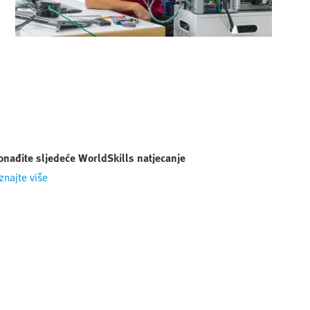
onađite sljedeće WorldSkills natjecanje
znajte više