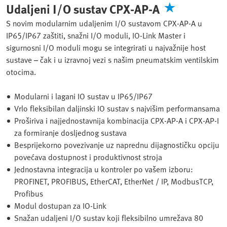
Udaljeni I/O sustav CPX-AP-A
S novim modularnim udaljenim I/O sustavom CPX-AP-A u
IP65/IP67 zaštiti, snažni I/O moduli, IO-Link Master i
sigurnosni I/O moduli mogu se integrirati u najvažnije host
sustave – čak i u izravnoj vezi s našim pneumatskim ventilskim
otocima.
Modularni i lagani IO sustav u IP65/IP67
Vrlo fleksibilan daljinski IO sustav s najvišim performansama
Proširiva i najjednostavnija kombinacija CPX-AP-A i CPX-AP-I
za formiranje dosljednog sustava
Besprijekorno povezivanje uz naprednu dijagnostičku opciju
povećava dostupnost i produktivnost stroja
Jednostavna integracija u kontroler po vašem izboru:
PROFINET, PROFIBUS, EtherCAT, EtherNet / IP, ModbusTCP,
Profibus
Modul dostupan za IO-Link
Snažan udaljeni I/O sustav koji fleksibilno umrežava 80