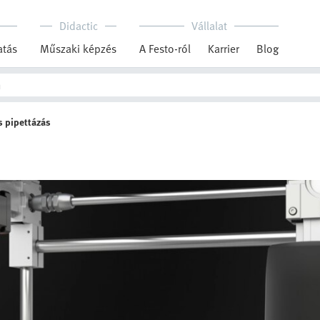
Didactic
Vállalat
tás
Műszaki képzés
A Festo-ról
Karrier
Blog
s pipettázás