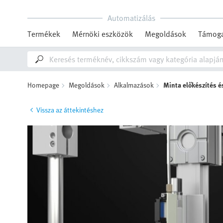
Automatizálás
Termékek
Mérnöki eszközök
Megoldások
Támoga
Homepage
Megoldások
Alkalmazások
Minta előkészítés é
Vissza az áttekintéshez