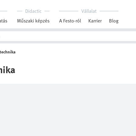
Didactic
Vállalat
tás
Műszaki képzés
A Festo-ról
Karrier
Blog
technika
nika