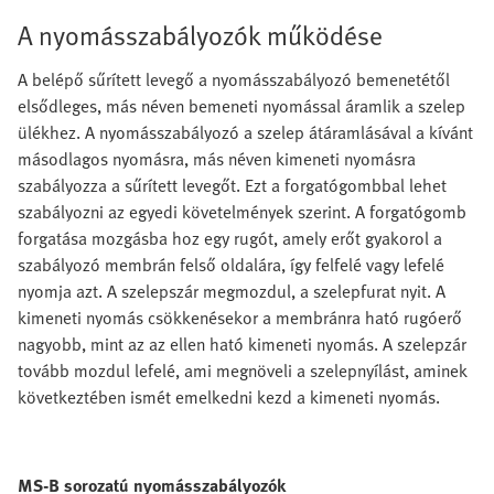
A nyomásszabályozók működése
A belépő sűrített levegő a nyomásszabályozó bemenetétől
elsődleges, más néven bemeneti nyomással áramlik a szelep
ülékhez. A nyomásszabályozó a szelep átáramlásával a kívánt
másodlagos nyomásra, más néven kimeneti nyomásra
szabályozza a sűrített levegőt. Ezt a forgatógombbal lehet
szabályozni az egyedi követelmények szerint. A forgatógomb
forgatása mozgásba hoz egy rugót, amely erőt gyakorol a
szabályozó membrán felső oldalára, így felfelé vagy lefelé
nyomja azt. A szelepszár megmozdul, a szelepfurat nyit. A
kimeneti nyomás csökkenésekor a membránra ható rugóerő
nagyobb, mint az az ellen ható kimeneti nyomás. A szelepzár
tovább mozdul lefelé, ami megnöveli a szelepnyílást, aminek
következtében ismét emelkedni kezd a kimeneti nyomás.
MS-B sorozatú nyomásszabályozók