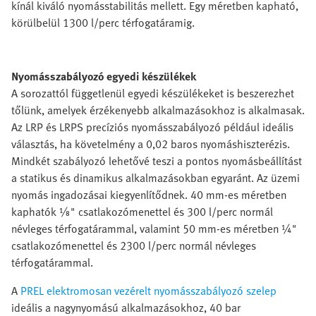
kínál kiváló nyomásstabilitás mellett. Egy méretben kapható,
körülbelül 1300 l/perc térfogatáramig.
Nyomásszabályozó egyedi készülékek
A sorozattól függetlenül egyedi készülékeket is beszerezhet
tőlünk, amelyek érzékenyebb alkalmazásokhoz is alkalmasak.
Az LRP és LRPS precíziós nyomásszabályozó például ideális
választás, ha követelmény a 0,02 baros nyomáshiszterézis.
Mindkét szabályozó lehetővé teszi a pontos nyomásbeállítást
a statikus és dinamikus alkalmazásokban egyaránt. Az üzemi
nyomás ingadozásai kiegyenlítődnek. 40 mm-es méretben
kaphatók ⅛" csatlakozómenettel és 300 l/perc normál
névleges térfogatárammal, valamint 50 mm-es méretben ¼"
csatlakozómenettel és 2300 l/perc normál névleges
térfogatárammal.
A
PREL elektromosan vezérelt nyomásszabályozó szelep
ideális a nagynyomású alkalmazásokhoz, 40 bar