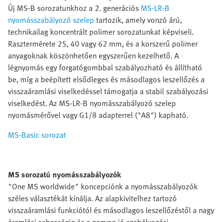
Új MS-B sorozatunkhoz a 2. generációs
MS-LR-B
nyomásszabályozó szelep
tartozik, amely vonzó árú,
technikailag koncentrált polimer sorozatunkat képviseli.
Rasztermérete 25, 40 vagy 62 mm, és a korszerű polimer
anyagoknak köszönhetően egyszerűen kezelhető. A
légnyomás egy forgatógombbal szabályozható és állítható
be, míg a beépített elsődleges és másodlagos leszellőzés a
visszaáramlási viselkedéssel támogatja a stabil szabályozási
viselkedést. Az MS-LR-B nyomásszabályozó szelep
nyomásmérővel vagy G1/8 adapterrel ("A8") kapható.
MS-Basic sorozat
MS sorozatú nyomásszabályozók
"One MS worldwide" koncepciónk a nyomásszabályozók
széles választékát kínálja. Az alapkivitelhez tartozó
visszaáramlási funkciótól és másodlagos leszellőzéstől a nagy