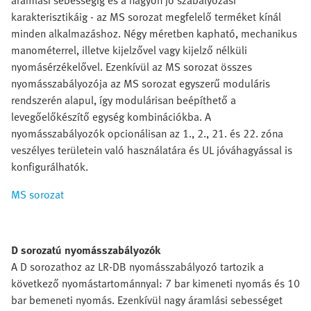
áramlási sebességig és a nagyon jó szabályozási
karakterisztikáig - az MS sorozat megfelelő terméket kínál
minden alkalmazáshoz. Négy méretben kapható, mechanikus
manométerrel, illetve kijelzővel vagy kijelző nélküli
nyomásérzékelővel. Ezenkívül az MS sorozat összes
nyomásszabályozója az MS sorozat egyszerű moduláris
rendszerén alapul, így modulárisan beépíthető a
levegőelőkészítő egység kombinációkba. A
nyomásszabályozók opcionálisan az 1., 2., 21. és 22. zóna
veszélyes területein való használatára és UL jóváhagyással is
konfigurálhatók.
MS sorozat
D sorozatú nyomásszabályozók
A D sorozathoz az LR-DB nyomásszabályozó tartozik a
következő nyomástartománnyal: 7 bar kimeneti nyomás és 10
bar bemeneti nyomás. Ezenkívül nagy áramlási sebességet