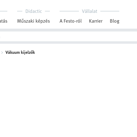
Didactic
Vállalat
tás
Műszaki képzés
A Festo-ról
Karrier
Blog
Vákuum kijelzők