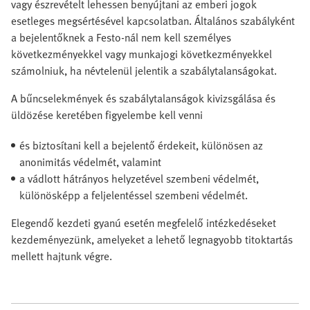
vagy észrevételt lehessen benyújtani az emberi jogok
esetleges megsértésével kapcsolatban. Általános szabályként
a bejelentőknek a Festo-nál nem kell személyes
következményekkel vagy munkajogi következményekkel
számolniuk, ha névtelenül jelentik a szabálytalanságokat.
A bűncselekmények és szabálytalanságok kivizsgálása és
üldözése keretében figyelembe kell venni
és biztosítani kell a bejelentő érdekeit, különösen az
anonimitás védelmét, valamint
a vádlott hátrányos helyzetével szembeni védelmét,
különösképp a feljelentéssel szembeni védelmét.
Elegendő kezdeti gyanú esetén megfelelő intézkedéseket
kezdeményezünk, amelyeket a lehető legnagyobb titoktartás
mellett hajtunk végre.