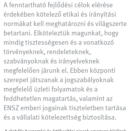
A fenntartható fejlődési célok elérése
érdekében kötelező etikai és irányítási
normákat kell meghatározni és világszerte
betartani. Elköteleztük magunkat, hogy
mindig tisztességesen és a vonatkozó
törvényeknek, rendeleteknek,
szabványoknak és irányelveknek
megfelelően járunk el. Ebben központi
szerepet játszanak a jogszabályoknak
megfelelő üzleti folyamatok és a
feddhetetlen magatartás, valamint az
ENSZ emberi jogainak tiszteletben tartása
és a vállalati kötelezettség biztosítása.