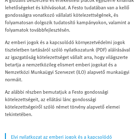
A globális beszerzési és értékesítési piacok egyszerre kínálnak
lehetőségeket és kihívásokat. A Festo tudatában van a kellő
gondosságra vonatkozó vállalati kötelezettségének, és
folyamatosan dolgozik tudatosító kampányokon, valamint a
folyamatok továbbfejlesztésén.
Az emberi jogok és a kapcsolódó környezetvédelmi jogok
tiszteletben tartásáról szóló nyilatkozatunk (PDF) aláírásával
az igazgatóság kötelezettséget vállalt arra, hogy világszerte
betartja a nemzetközileg elismert emberi jogokat és a
Nemzetközi Munkaügyi Szervezet (ILO) alapvető munkaügyi
normáit.
Az alábbi részben bemutatjuk a Festo gondossági
kötelezettségeit, az ellátási lánc gondossági
kötelezettségeiről szóló német törvény alapvető elemei
tekintetében.
Elvi nyilatkozat az emberi jogok és a kapcsolódó