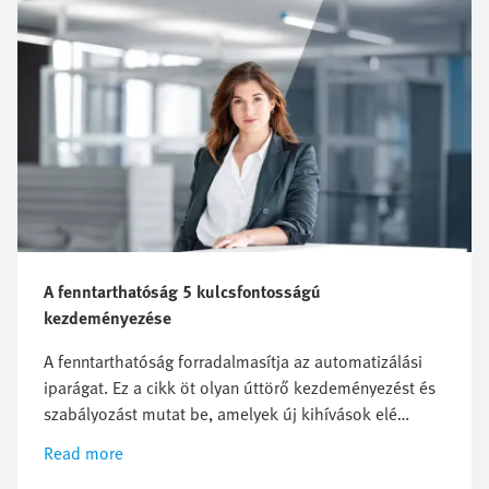
A fenntarthatóság 5 kulcsfontosságú
kezdeményezése
A fenntarthatóság forradalmasítja az automatizálási
iparágat. Ez a cikk öt olyan úttörő kezdeményezést és
szabályozást mutat be, amelyek új kihívások elé
állítják a vállalatokat, de egyben innovációs és
Read more
növekedési lehetőségeket is kínálnak. Tudja meg,