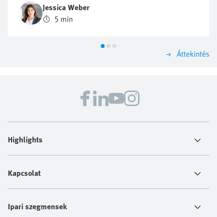
hogy a fenntarthatóság proaktív megközelítése miért
Jessica Weber
lehet kulcsfontosságú a jövőbeli üzleti siker
5 min
szempontjából.
Áttekintés
Highlights
Kapcsolat
Ipari szegmensek